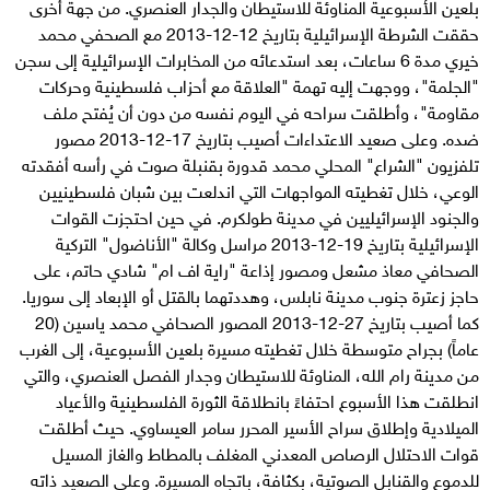
بلعين الأسبوعية المناوئة للاستيطان والجدار العنصري. من جهة أخرى
حققت الشرطة الإسرائيلية بتاريخ 12-12-2013 مع الصحفي محمد
خيري مدة 6 ساعات، بعد استدعائه من المخابرات الإسرائيلية إلى سجن
"الجلمة"، ووجهت إليه تهمة "العلاقة مع أحزاب فلسطينية وحركات
مقاومة"، وأطلقت سراحه في اليوم نفسه من دون أن يُفتح ملف
ضده. وعلى صعيد الاعتداءات أصيب بتاريخ 17-12-2013 مصور
تلفزيون "الشراع" المحلي محمد قدورة بقنبلة صوت في رأسه أفقدته
الوعي، خلال تغطيته المواجهات التي اندلعت بين شبان فلسطينيين
والجنود الإسرائيليين في مدينة طولكرم. في حين احتجزت القوات
الإسرائيلية بتاريخ 19-12-2013 مراسل وكالة "الأناضول" التركية
الصحافي معاذ مشعل ومصور إذاعة "راية اف ام" شادي حاتم، على
حاجز زعترة جنوب مدينة نابلس، وهددتهما بالقتل أو الإبعاد إلى سوريا.
كما أصيب بتاريخ 27-12-2013 المصور الصحافي محمد ياسين (20
عاماً) بجراح متوسطة خلال تغطيته مسيرة بلعين الأسبوعية، إلى الغرب
من مدينة رام الله، المناوئة للاستيطان وجدار الفصل العنصري، والتي
انطلقت هذا الأسبوع احتفاءً بانطلاقة الثورة الفلسطينية والأعياد
الميلادية وإطلاق سراح الأسير المحرر سامر العيساوي. حيث أطلقت
قوات الاحتلال الرصاص المعدني المغلف بالمطاط والغاز المسيل
للدموع والقنابل الصوتية، بكثافة، باتجاه المسيرة. وعلى الصعيد ذاته