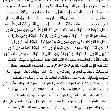
الصحفيين جراء إطلاق الأعيرة المطاطية وقنابل الغاز المسيلة للدموع
والاعتداء بالضرب المبرح، إضافة إلى اعتداءات أخرى بلغ 125 مصابا،
فيما بلغ عدد حالات الاعتقال والاحتجاز وسحب البطاقات وإطلاق النار
التي لم ينتج عنها إصابات 76 حالة. وسجل كانون الثاني 28 انتهاكاً، فيما
سجل شباط 29 انتهاكا، أما آذار سجل 14 انتهاكاً، في حين سجل شهر
نيسان هو الأخر 14 انتهاكاً، وسجل شهر أيار 17 انتهاكاً. وفي حزيران،
سجل 6 انتهاكات في حين سجل شهر تموز 17 انتهاكاً، أما شهر آب
فسجل 13 انتهاكاً، فيما سجل شهر أيلول 31 انتهاكاً، كما سجل شهر
تشرين الأول 14 انتهاكاً وشهر تشرين الثاني 9 انتهاكات. وذكرت أن شهر
كانون الأول المنصرم سجل 9 انتهاكات ضد الصحفيين، حيث اعتدت
الشرطة الإسرائيلية بتاريخ 6-12-2013 على المصور الصحفي عطا
عويسات بالضرب المبرح، إضافة إلى رش الغاز مباشرة على عينيه، ما
تسبب بإصابته بحالة عمى مؤقتة، استمرت حوالي ساعة ونصف
الساعة، خلال تغطيته المواجهات بين الشرطة الإسرائيلية والمصلّين في
المسجد الأقصى. [title]اعتداءات مختلفة [/title] إلى ذلك استهدفت
قوات الاحتلال الإسرائيلي بالتاريخ نفسه سيارة تلفزيون فلسطين
بقنابل الغاز المسيل للدموع، ما تسبب باختناق كل من المراسل علي دار
علي، والمصور فادي الجيوسي، خلال تغطيتهم قمع الاحتلال مسيرة