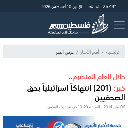
26.44°
27.96°
27.23°
غزة
القدس
رام الله
الإثنين 10 أغسطس 2026
أرسل خبر
البث المباشر
الرئيسية
أهم الأخبار
عرض الخبر
خلال العام المنصرم..
خبر:
(201) انتهاكاً إسرائيلياً بحق
الصحفيين
06 يناير 2014 . الساعة 10:29 ص بتوقيت القدس