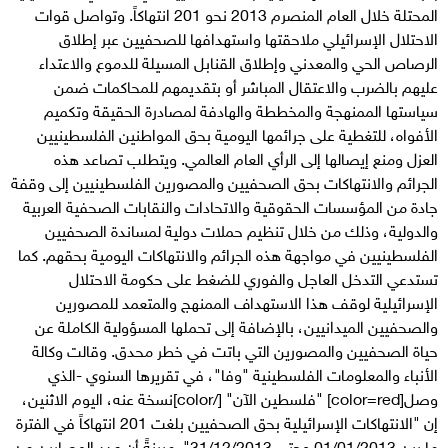
المحتلة خلال العام المنصرم 2013 نحو 201 انتهاكاً. وتواصل قوات
الاحتلال الإسرائيلي ملاحقتها واستهدافها للصحفيين عبر إطلاق
الرصاص الحي والمعدني وإطلاق القنابل المسيلة للدموع والاعتداء
عليهم بالضرب والاعتقال المباشر أو بتقديمهم للمحاكمات ضمن
سياستها الممنهجة والمخططة والهادفة لمصادرة الحقيقة وتكميم
الأفواه، للتغطية على جرائمها اليومية بحق المواطنين الفلسطينيين
العزل ومنع إيصالها إلى الرأي العام العالمي. ويتطلب تصاعد هذه
الجرائم والانتهاكات بحق الصحفيين والمصورين الفلسطينيين إلى وقفة
جادة من المؤسسات الحقوقية والاتحادات والنقابات الصحفية العربية
والدولية، وذلك من خلال تنظيم حملات دولية لمساندة الصحفيين
الفلسطينيين في مواجهة هذه الجرائم والانتهاكات اليومية بحقهم. كما
تستدعي التدخل العاجل والفوري للضغط على حكومة الاحتلال
الإسرائيلية لوقف هذا الاستهداف الممنهج والمتعمد للمصورين
والصحفيين الميدانيين، بالإضافة إلى تحملها المسؤولية الكاملة عن
حياة الصحفيين والمصورين التي باتت في خطر محدق. وقالت وكالة
الأنباء والمعلومات الفلسطينية "وفا"، في تقريرها السنوي -الذي
وصل[color=red] "فلسطين الآن" [/color]نسخة عنه، اليوم الاثنين،
إن "الانتهاكات الإسرائيلية بحق الصحفيين بلغت 201 انتهاكاً في الفترة
ما بين 01/01/2013 وحتى 31/12/2013". مبينةً أن عدد المصابين من