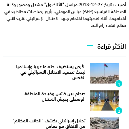
أصيب بتاريخ 27-12-2013 مراسل "الأناضول" مشعل ومصور وكالة
الصحافة الفرنسية (AFP) عباس المومني، بأربع رصاصات مطاطية في
أقدامهما، أثناء تغطيتهما اقتحام جنود الاحتلال الإسرائيلي لقرية النبي
صالح قضاء رام الله.
الأكثر قراءة
الأردن يستضيف اجتماعا عربيا وإسلاميا
لبحث تصعيد الاحتلال الإسرائيلي في
القدس
صدام بين كاتس وقيادة المنطقة
الوسطى بجيش الاحتلال
تحليل إسرائيلي يكشف "الجانب المظلم"
من الاتفاق مع حماس