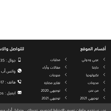
أقسام الموقع
للتواصل والا
عربي ودولي
محليات
جوال : 00970593010735
حارتنا
مقالات وآراء
واتس أب : 72592034000
تكنولوجيا
منوعات
هاتف : 00972082886017
مدونات
تقارير مختارة
من نحن
توجيهي 2020
ايميل :
ps
توجيهي 2021
توجيهي 2021
نحن نستخدم ملفات تعريف الارتباط لتخصيص تجربتك ، وتحليل أداء موقع