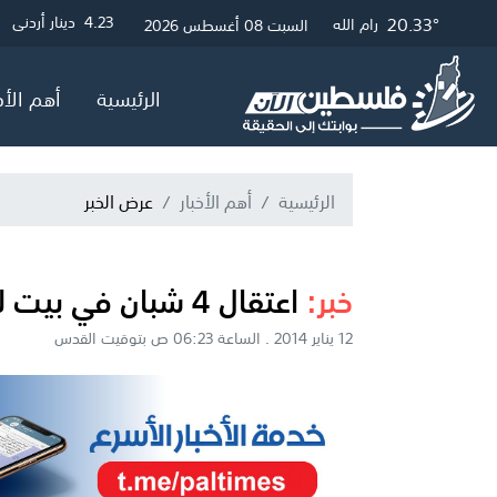
26.24°
20.57°
20.33°
3
4.23
4.05
دولار أمريكي
دينار أردني
جنيه إسترلين
غزة
القدس
رام الله
السبت 08 أغسطس 2026
الرئيسية
أهم الأخ
الرئيسية
أهم الأخبار
عرض الخبر
خبر:
اعتقال 4 شبان في بيت لحم
12 يناير 2014 . الساعة 06:23 ص بتوقيت القدس