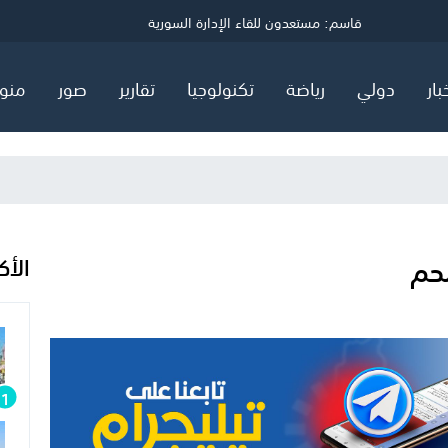
ي
قاسم: مستعدون للقاء الإدارة السورية
توضيح مهم صادر عن هيئة البترول في قطاع غزة
السعودية وتركيا وباكستان توقع اتفاق "دفاع مشترك"
بار
دولي
رياضة
تكنولوجيا
تقارير
صور
منو
الأك