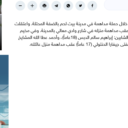
ن خلال حملة مداهمة في مدينة بيت لحم بالضفة المحتلة. واعتقلت
يلية الشاب صالح وليد الهريمي (19 عاماً) عقب مداهمة منزله في شارع وادي معالي بالمدينة. وفي مخيم
عايدة، داهم جنود الاحتلال عدداً من المنازل واعتقلوا الشابين: إبراهيم سالم الدبس (18عاماً)، وأحمد عطا الله المشايخ