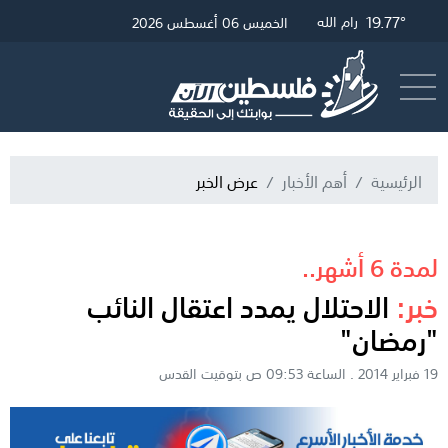
24.59°
20.01°
19.77°
غزة
رام الله
القدس
الخميس 06 أغسطس 2026
أرسل خبر
البث المباشر
الرئيسية
أهم الأخبار
عرض الخبر
لمدة 6 أشهر..
خبر:
الاحتلال يمدد اعتقال النائب
"رمضان"
19 فبراير 2014 . الساعة 09:53 ص بتوقيت القدس