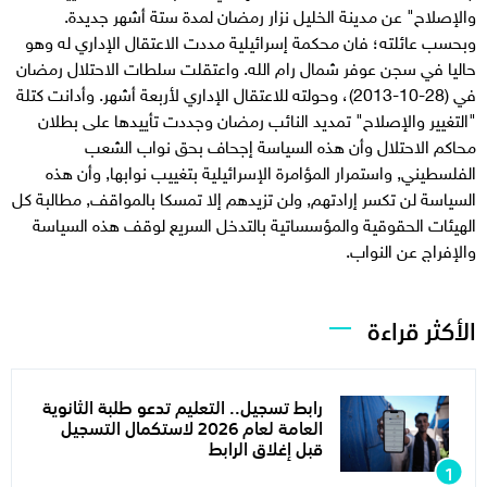
والإصلاح" عن مدينة الخليل نزار رمضان لمدة ستة أشهر جديدة.
وبحسب عائلته؛ فان محكمة إسرائيلية مددت الاعتقال الإداري له وهو
حاليا في سجن عوفر شمال رام الله. واعتقلت سلطات الاحتلال رمضان
في (28-10-2013)، وحولته للاعتقال الإداري لأربعة أشهر. وأدانت كتلة
"التغيير والإصلاح" تمديد النائب رمضان وجددت تأييدها على بطلان
محاكم الاحتلال وأن هذه السياسة إجحاف بحق نواب الشعب
الفلسطيني, واستمرار المؤامرة الإسرائيلية بتغييب نوابها, وأن هذه
السياسة لن تكسر إرادتهم, ولن تزيدهم إلا تمسكا بالمواقف, مطالبة كل
الهيئات الحقوقية والمؤسساتية بالتدخل السريع لوقف هذه السياسة
والإفراج عن النواب.
الأكثر قراءة
رابط تسجيل.. التعليم تدعو طلبة الثانوية
العامة لعام 2026 لاستكمال التسجيل
قبل إغلاق الرابط