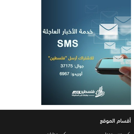
أقسام الموقع
عربي ودولي
محليات