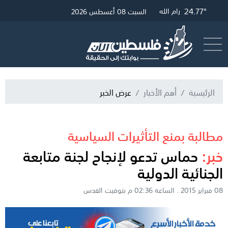
28.39°
25.01°
24.77°
غزة
القدس
رام الله
السبت 08 أغسطس 2026
أرسل خبر
البث المباشر
الرئيسية
أهم الأخبار
عرض الخبر
مطالبة بمنع التأثيرات السياسية
خبر:
حماس تدعو لإنجاح لجنة متابعة
الجنائية الدولية
08 فبراير 2015 . الساعة 02:36 م بتوقيت القدس