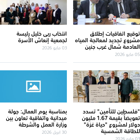
قيع اتفاقيات إطلاق
انتخاب ربى خليل رئيسة
روع تجديد لمعالجة المياه
لجمعية إنعاش الأسرة
عادمة شمال غرب جنين
03 مايو 2026
2026
لسطين للتأمين" تسدد
بمناسبة يوم العمال: جولة
تعويضاً بقيمة 1.67 مليون
ميدانية واتفاقية تعاون بين
لار لمشروع "حياة غزة"
وزارة العمل والشرطة
طاقة الشمسية
30 ابريل 2026
2026