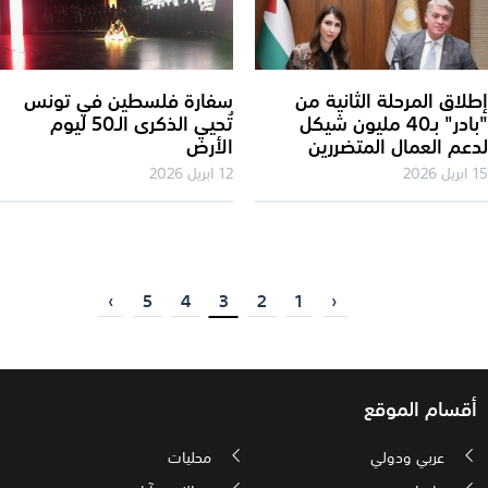
لاق المرحلة الثانية من
سفارة فلسطين في تونس
"بادر" بـ40 مليون شيكل
تُحيي الذكرى الـ50 ليوم
عم العمال المتضررين
الأرض
202
12 ابريل 2026
›
5
4
3
2
1
‹
أقسام الموقع
عربي ودولي
محليات