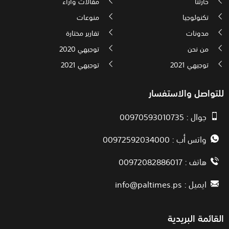
حارتنا
مقالات وآراء
تكنولوجيا
منوعات
مدونات
تقارير مختارة
من نحن
توجيهي 2020
توجيهي 2021
توجيهي 2021
للتواصل والاستفسار
جوال : 00970593010735
واتس أب : 00972592034000
هاتف : 00972082886017
ايميل :
info@paltimes.ps
القائمة البريدية