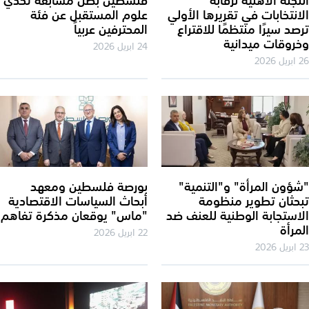
انتخابات في تقريرها الأولي
علوم المستقبل عن فئة
صد سيرًا منتظمًا للاقتراع
المحترفين عربياً
روقات ميدانية
24 ابريل 2026
2026
ؤون المرأة" و"التنمية"
بورصة فلسطين ومعهد
حثان تطوير منظومة
أبحاث السياسات الاقتصادية
استجابة الوطنية للعنف ضد
"ماس" يوقعان مذكرة تفاهم
مرأة
22 ابريل 2026
202