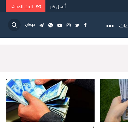
أرسل خبر
البث المباشر
عات