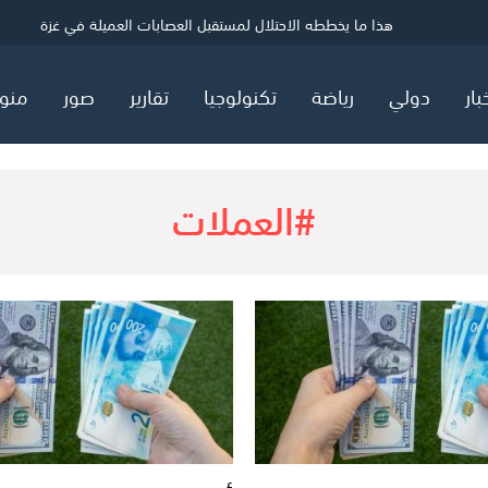
ي
70 ألفا يؤدون صلاة الجمعة في المسجد الأقصى
معركة طوفان الأقصى لم تنته بعد!
هذا ما يخططه الاحتلال لمستقبل العصابات العميلة في غزة
بار
دولي
رياضة
تكنولوجيا
تقارير
صور
منو
#العملات