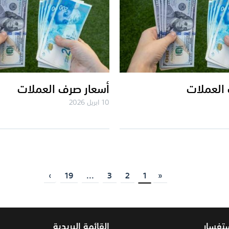
العملات
أسعار صرف العملات
10 ابريل 2026
›
19
...
3
2
1
«
ستفسار
القائمة البريدية