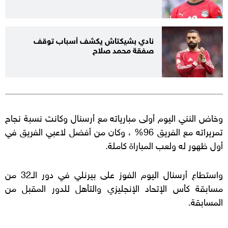
نادي بشيكتاش يكشف أسباب توقف
صفقة محمد صلاح
وخاض النني اليوم أولى مبارياته مع أرسنال وكانت نسبة نجاح
تمريراته مع الفريق 96% ، وكان من أفضل لاعبي الفريق في
أول ظهور له ولعب المباراة كاملة.
واستطاع أرسنال اليوم الفوز على بيرنلي في دور الـ32 من
مسابقة كأس الإتحاد الإنجليزي والتأهل للدور المقبل من
المسابقة.