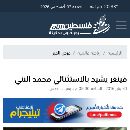
20.33°
20.57°
25.72°
غزة
القدس
رام الله
الجمعة 07 أغسطس 2026
أرسل خبر
البث المباشر
الرئيسية
رياضة عالمية
عرض الخبر
فينغر يشيد بالاستثنائي محمد النني
30 يناير 2016 . الساعة 08:30 م بتوقيت القدس