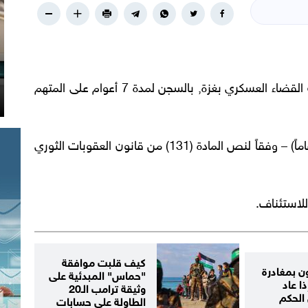
حكمت المحكمة العسكرية الدائمة التابعة لهيئة القضاء العسكري بغزة, بالسجن لمدة 7 أعوام على المتهم
وجاء الحكم على المتهم – البالغ من العمر (42 عاماً) – وفقاً لنص المادة (131) من قانون العقوبات الثوري
لاستئناف.
كيف قلبت موافقة
رون بمغادرة
"حماس" المبدئية على
ا عاد
وثيقة ترامب الـ20
 الحكم
الطاولة على حسابات