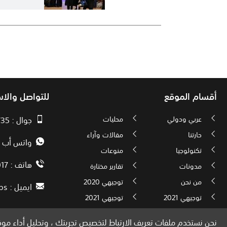
أقسام الموقع
للتواصل والا
عربي ودولي
محليات
جوال : 00970593010735
حارتنا
مقالات وآراء
واتس أب : 72592034000
تكنولوجيا
منوعات
هاتف : 00972082886017
مدونات
تقارير مختارة
من نحن
توجيهي 2020
ايميل :
ps
توجيهي 2021
توجيهي 2021
نحن نستخدم ملفات تعريف الارتباط لتخصيص تجربتك ، وتحليل أداء موقع