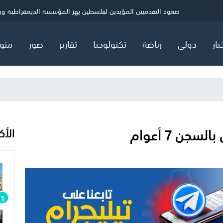
ي
الصحة بغزة: شهيد و5 إصابات خلال 24 ساعة
حماس: ننتظر ردًا رسميًا بشأن خارطة المرحلة الثانية
صعود التقدميين المؤيدين لفلسطين يهز المؤسسة الديمقراطية ويثير
بار
دولي
رياضة
تكنولوجيا
تقارير
صور
منو
جن 7 أعوام
الأك