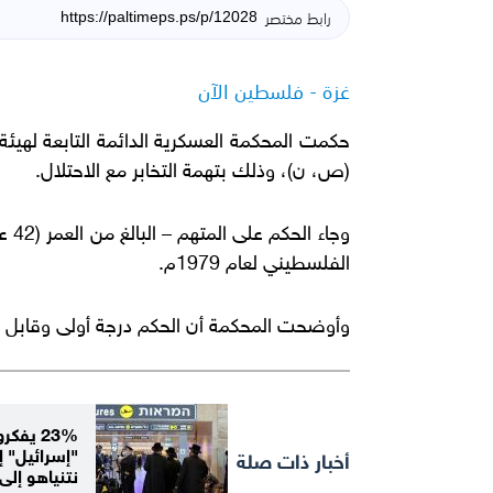
رابط مختصر
غزة - فلسطين الآن
(ص، ن)، وذلك بتهمة التخابر مع الاحتلال.
الفلسطيني لعام 1979م.
وأوضحت المحكمة أن الحكم درجة أولى وقابل ل
23% يفك
"إسرائيل" إذ
أخبار ذات صلة
نتنياهو إلى