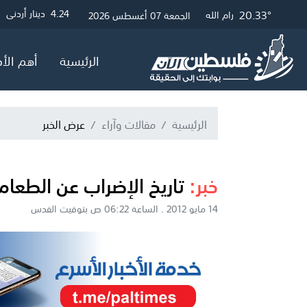
25.42°
20.57°
20.33°
3.01
4.24
4.05
دينار أردني
دولار أمريكي
جنيه إسترلين
غزة
القدس
رام الله
الجمعة 07 أغسطس 2026
الرئيسية
أهم الأخ
الرئيسية
مقالات وآراء
عرض الخبر
خبر:
تاريخ الإضراب عن الطعام
14 مايو 2012 . الساعة 06:22 ص بتوقيت القدس