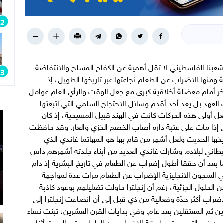
عبنا الفلسطيني لا تقل أهمية عن الكفاح المسلح والانتفاضة
ومنها الإضراب عن الطعام نجاعتها عبر تاريخها الطويل، إذ
أمام معضلة أخلاقية كبرى مع جعل الوقت والرأي العام عوامل
عهد بل يعد أحد أقدم وسائل الاحتجاج السلمي التي اتبعتها
 أولى هذه الحركات كانت في الهند قبيل المسيحية، إذ كان
ا مات على عتبة داره أصاب الخصم الخزي والعار. وقد حافظت
خها الحديث ولعل أشهر من قام بها هو المهاتما غاندي الذي
يطاني لبلاده. وشارك غاندي العديد من أبناء جلدته أشهرهم داس
ما بعد أن حققا أطول إضراب عن الطعام في تاريخ البشرية إذ دام
ن في السجون الانجليزية الإضراب عن الطعام مرات عدة لمواجهة
الحلول الجزئية، رغم أن إنجلترا حاولت تضليلهم بوعود كاذبة
راب أكثر حدّة وفعالية من ذي قبل إلى أن انصاعت إنجلترا إلى
ن ثم المعتقلين بعد عام. وفي بدايات القرن العشرين، تبنت نساء
قهن في التصويت، طريقة الإضراب عن الطعام حتى الموت أثناء