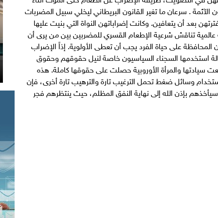
آثمة . سرعان ما تغير القانون البريطاني ليخلي سبيل المضربات
رتهن بعد أن يتعافين. وكانت إضراباتهن النواة التي بنيت عليها
 عالمية تناقش شرعية الإطعام القسري للمضربين بين من يرى أن
أن المحافظة على حياة الفرد يجب أن تعطى الأولوية. إذاً الإضراب
عّالة استخدمها السجناء السياسيون خاصة لنيل حقوقهم وحقوق
جعت سيادتها والمرأة الأوروبية حصلت على حقوقها كاملة. هذه
 استخدام وسائل ضغط تحمل الترغيب تارة والترهيب تارة أخرى، فإن
أخذهم بإذن الله إلى نهاية النفق المظلم، حيث ينتظرهم فجر