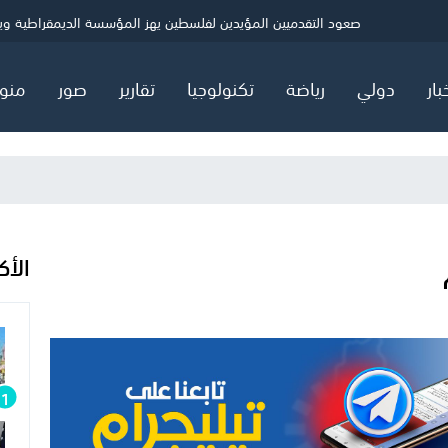
ي
الصحة بغزة: شهيد و5 إصابات خلال 24 ساعة
حماس: ننتظر ردًا رسميًا بشأن خارطة المرحلة الثانية
صعود التقدميين المؤيدين لفلسطين يهز المؤسسة الديمقراطية ويثير
بار
دولي
رياضة
تكنولوجيا
تقارير
صور
منو
الأك