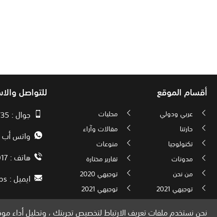
أقسام الموقع
للتواصل والا
عربي ودولي
محليات
جوال : 00970593010735
حارتنا
مقالات وآراء
واتس أب : 72592034000
تكنولوجيا
منوعات
هاتف : 00972082886017
مدونات
تقارير مختارة
من نحن
توجيهي 2020
ايميل :
ps
توجيهي 2021
توجيهي 2021
نحن نستخدم ملفات تعريف الارتباط لتخصيص تجربتك ، وتحليل أداء موقع