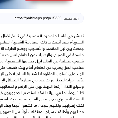
رابط مختصر
نعيش في أيامنا هذه مرحلة مصيرية في تاريخ نضال ش
الشعبية، فقد أثبتت حركات المقاومة الشعبية السلمية 
جمعت بين نبل المقصد والأسلوب ووضع الطرف الآخر 
حاسمة في الصراع. والإضراب عن الطعام ليس حديث ال
شعوب مختلفة في العالم لنيل حقوقها المغتصبة. ولعل
صاحب الحق يضرب عن الطعام أمام بيت خصمه حتى إذ
الهند على أسلوب المقاومة الشعبية السلمية حتى تاري
عرّض حياته للخطر مرات عدة في مقارعة الاحتلال البر
وسينج اللذان أرغما البريطانيين على الرضوخ لمطالبه
116 يوماً. أما في إيرلندا فقد استخدم الجمهوريو
التعنت الانجليزي حتى قضى العديد منهم نحبه رافضين 
لفك إضرابهم ولكنهم سرعان ما كشفوا أمرها وعاد الإض
مطالبهم وأطلقت سراح المعتقلات أولاً من الجمهوريي
محتجزات في السجون البريطانية بتهمة مطالبتهن بح