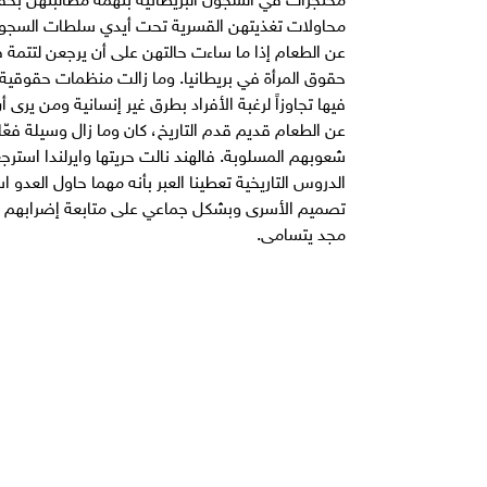
محاولات تغذيتهن القسرية تحت أيدي سلطات السجون ال
عن الطعام إذا ما ساءت حالتهن على أن يرجعن لتتمة فت
حقوق المرأة في بريطانيا. وما زالت منظمات حقوقية
فيها تجاوزاً لرغبة الأفراد بطرق غير إنسانية ومن يرى 
عن الطعام قديم قدم التاريخ، كان وما زال وسيلة ف
شعوبهم المسلوبة. فالهند نالت حريتها وايرلندا استر
الدروس التاريخية تعطينا العبر بأنه مهما حاول العدو
تصميم الأسرى وبشكل جماعي على متابعة إضرابهم سي
مجد يتسامى.