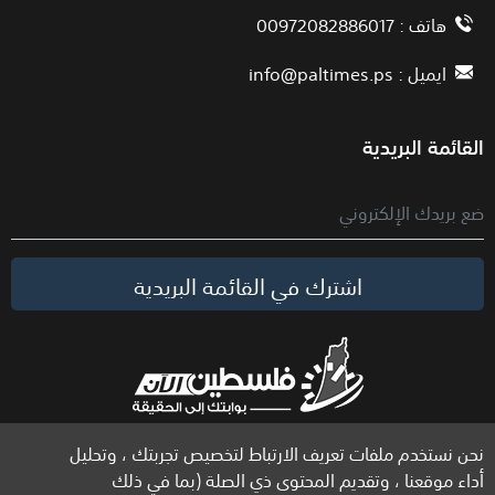
هاتف : 00972082886017
ايميل :
info@paltimes.ps
القائمة البريدية
اشترك في القائمة البريدية
نحن نستخدم ملفات تعريف الارتباط لتخصيص تجربتك ، وتحليل
الحقوق محفوظة لموقع فلسطين الآن © 2026
أداء موقعنا ، وتقديم المحتوى ذي الصلة (بما في ذلك