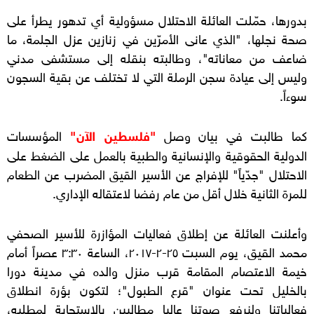
بدورها، حمّلت العائلة الاحتلال مسؤولية أي تدهور يطرأ على
صحة نجلها، "الذي عانى الأمرّين في زنازين عزل الجلمة، ما
ضاعف من معاناته"، وطالبته بنقله إلى مستشفى مدني
وليس إلى عيادة سجن الرملة التي لا تختلف عن بقية السجون
سوءاً.
كما طالبت في بيان وصل
"فلسطين الآن"
المؤسسات
الدولية الحقوقية والإنسانية والطبية بالعمل على الضغط على
الاحتلال "جدّياً" للإفراج عن الأسير القيق المضرب عن الطعام
للمرة الثانية خلال أقل من عام رفضا لاعتقاله الإداري.
وأعلنت العائلة عن إطلاق فعاليات المؤازرة للأسير الصحفي
محمد القيق، يوم السبت ٢٥-٢-٢٠١٧، الساعة ٣:٣٠ عصراً أمام
خيمة الاعتصام المقامة قرب منزل والده في مدينة دورا
بالخليل تحت عنوان "قرع الطبول"؛ لتكون بؤرة انطلاق
فعالياتنا ولنرفع صوتنا عاليا مطالبين بالاستجابة لمطلبه،