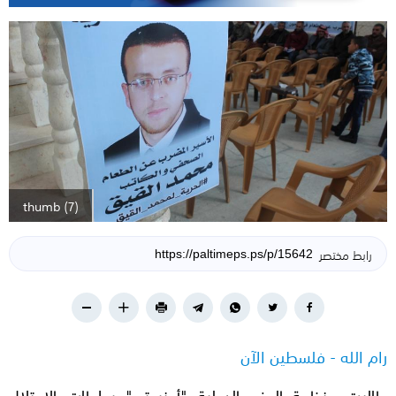
thumb (7)
رابط مختصر
رام الله - فلسطين الآن
طالبت منظمة العفو الدولية "أمنستي" سلطات الاحتلال