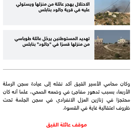
الاحتلال يهجر عائلة من منزلها ويستولي
عليه في قرية جالود بنابلس
تهديد المستوطنين يرحّل عائلة طوباسي
من منزلها قسرًا في "جالود" بنابلس
وكان محامي الأسير القيق أكد نقله إلى عيادة سجن الرملة
الأربعاء بسبب تدهور مفاجئ في وضعه الصحي، علما أنه كان
محتجزا في زنازين العزل الانفرادي في سجن الجلمة تحت
ظروف اعتقالية غاية في القسوة.
موقف عائلة القيق