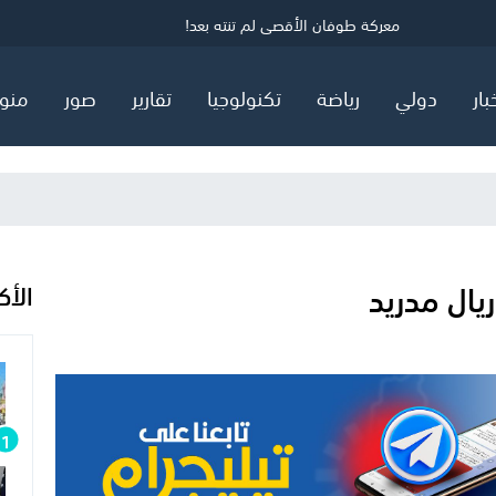
ي
معركة طوفان الأقصى لم تنته بعد!
منذ بدء العدوان على مخيم قلنديا وكفر عقب: 48 إصابة برصاص الاحتلال
نفوذ الاحتلال يشعل انقساما داخل اليمين الأمريكي
بار
دولي
رياضة
تكنولوجيا
تقارير
صور
منو
يال مدريد
الأك