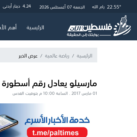
27.89°
22.79°
22.55°
3.01
4.24
4.05
دينار أردني
دولار أمريكي
جنيه إسترلين
غزة
القدس
رام الله
الجمعة 07 أغسطس 2026
الرئيسية
أهم الأخ
الرئيسية
رياضة عالمية
عرض الخبر
مارسيلو يعادل رقم أسطورة ر
01 مارس 2017 . الساعة 10:00 م بتوقيت القدس