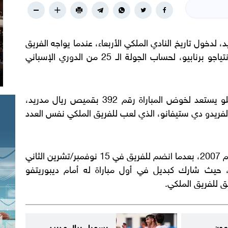
، لدخول تاريخ النادي الملكي الأربعاء، عندما يواجه الفريق
العاصمي، ضيفه لاس بالماس في ملعبه سانتياجو برنابيو، لحساب الجولة الـ 25 من الدوري الإسباني
ووفقًا لصحيفة "ماركا" الإسبانية، فإن مارسيلو يستعد لخوض المباراة رقم 392 بقميص ريال مدريد،
ألفريدو دي ستيفانو، الذي لعب للفريق الملكي نفس العدد
وبدأ البرازيلي مارسيلو اللعب مع ريال مدريد عام 2007، بعدما انضم للفريق في 15 نوفمبر/تشرين الثاني
يلي، حيث شارك كبديل في أول مباراة له أمام ديبوريتفو
بق للفريق الملكي
.
عون
رسميا.. ريال مدريد