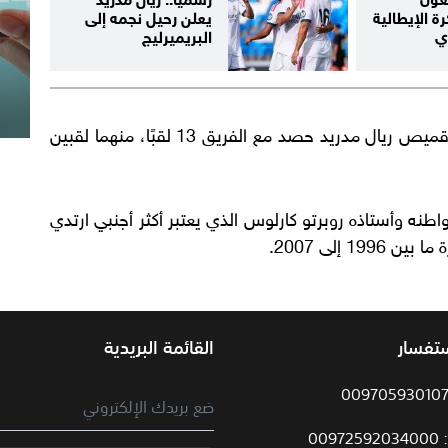
ة الإيطالية
يعلن رحيل نجمه إلى
زي
البريميرليج
وفي الفترة السابقة التي ارتدى فيها مارسيلو قميص ريال مدريد حصد مع الفريق 13 لقبًا، منهما لقبين
ه تحديًا أمام مواطنه وأستاذه روبرتو كارلوس الذي يعتبر أكثر أجنبي ارتدي
.
ستفسار
القائمة البريدية
009