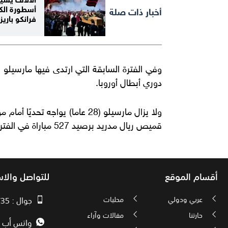
أسطورة الكر
أخبار ذات صلة
فرانكو باري
دوري أبطال أوروبا
.
ولا يزال مارسيلو (28 عاما) يواج
قميص ريال مدريد برصيد 527 مباراة في الفترة ما بين 1996 إلى 2007
أقسام الموقع
للتواصل والا
عربي ودولي
محليات
جوال : 00970593010735
حارتنا
مقالات وآراء
واتس أب : 72592034000