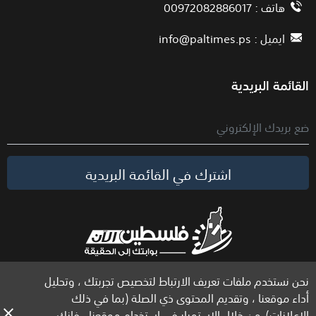
هاتف : 00972082886017
ايميل :
info@paltimes.ps
القائمة البريدية
اشترك في القائمة البريدية
نحن نستخدم ملفات تعريف الارتباط لتخصيص تجربتك ، وتحليل
الحقوق محفوظة لموقع فلسطين الآن © 2026
أداء موقعنا ، وتقديم المحتوى ذي الصلة (بما في ذلك
الإعلانات). من خلال الاستمرار في استخدام موقعنا ، فإنك