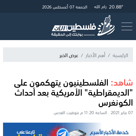
26.04°
20.88°
19.97°
21.12°
غزة
الخليل
القدس
رام الله
الجمعة 07 أغسطس 2026
أرسل خبر
البث المباشر
الرئيسية
أهم الأخبار
عرض الخبر
شاهد:
الفلسطينيون يتهكمون على
"الديمقراطية" الأمريكية بعد أحداث
الكونغرس
07 يناير 2021 . الساعة 11:20 م بتوقيت القدس