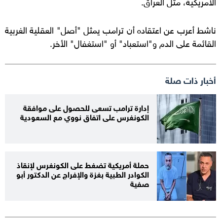
الأمريكية، مثل العراق.
ناشط أعرب عن اعتقاده أن ترامب يمثل "أصل" العقلية الغربية
القائمة على الدم و"استعباد" أو "استغفال" الأخر.
أخبار ذات صلة
إدارة ترامب تسعى للحصول على موافقة
الكونغرس على اتفاق نووي مع السعودية
حملة أمريكية تضغط على الكونغرس لإنقاذ
الكوادر الطبية بغزة والإفراج عن الدكتور أبو
صفية