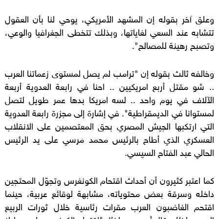
وعلق آخر بقوله إن المشهد الأمريكي، يوحي لنا بأن العقول
تتشابه عند السعي لغاياتها، وبذلك تتخطى الجغرافيا والوعي،
وتصبح رهينة للمصالح".
وخالفه ثالث بقوله إن "ترامب لم يصل لمستوى زعماتنا العرب
.. شو مقتل أربع امريكيين .. احنا في رابعة العدوية أربعة
الآلاف في يوم واحد .. لسه امريكا بدها عمر طويل لتصل
لمستوانا في الديمقراطية". في إشارة إلى مجزرة رابعة العدوية
التي ارتكبها الجيش المصري بحق المعتصمين على الانقلاب
العسكري الذي أطاح بالرئيس محمد مرسي على يد الرئيس
الحالي عبد الفتاح السيسي.
كما اعتبر كثيرون أن أحداث اقتحام الكونغرس وتجوّل المحتجين
داخله وسرقة بعض محتوياته، مشابهة لوقائع عربية، حينما
اقتحم الغاضبون العرب مقرات رئاسية خلال ثورات الربيع
العربي، لذلك قال أحدهم ساخرًا: "اقتحام الكونجرس ليس دليلا