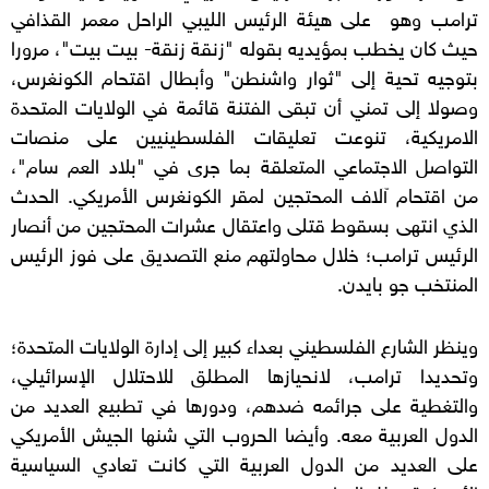
ترامب وهو على هيئة الرئيس الليبي الراحل معمر القذافي
حيث كان يخطب بمؤيديه بقوله "زنقة زنقة- بيت بيت"، مرورا
بتوجيه تحية إلى "ثوار واشنطن" وأبطال اقتحام الكونغرس،
وصولا إلى تمني أن تبقى الفتنة قائمة في الولايات المتحدة
الامريكية، تنوعت تعليقات الفلسطينيين على منصات
التواصل الاجتماعي المتعلقة بما جرى في "بلاد العم سام"،
من اقتحام آلاف المحتجين لمقر الكونغرس الأمريكي. الحدث
الذي انتهى بسقوط قتلى واعتقال عشرات المحتجين من أنصار
الرئيس ترامب؛ خلال محاولتهم منع التصديق على فوز الرئيس
المنتخب جو بايدن.
وينظر الشارع الفلسطيني بعداء كبير إلى إدارة الولايات المتحدة؛
وتحديدا ترامب، لانحيازها المطلق للاحتلال الإسرائيلي،
والتغطية على جرائمه ضدهم، ودورها في تطبيع العديد من
الدول العربية معه. وأيضا الحروب التي شنها الجيش الأمريكي
على العديد من الدول العربية التي كانت تعادي السياسية