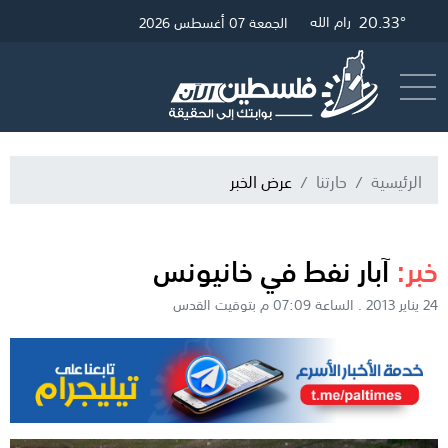
20.33°
25.42°
20.57°
غزة
القدس
رام الله
الجمعة 07 أغسطس 2026
أرسل خبر
البث المباشر
الرئيسية
حارتنا
عرض الخبر
خبر:
آبار نفط في خانيونس
24 يناير 2013 . الساعة 07:09 م بتوقيت القدس