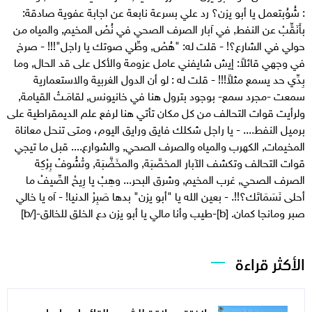
: شُوُبتعمل يا أبو يزن؟ رد علي بسرعة نابعة عن اجابة عفوية صادقة:
بأَنَقِّبْ عن النفط, في آبار الصرف الصحي في نُصْ المخيم, والمياه من
حولي في الشارع؟! - قلت له: "هُصْ, وطِّي صوتك يا راجل"!!! - صرخ
في وجهي قائلاً: إيش شايفني عامل عزومة والأكل على قد الحال, وما
بِدِّي حد يسمع مثلاً!!! - قلت له : لو أن الدول الغربية والاستعمارية
سمعت -مجرد سمع- بوجود بترول هنا في خانيونس, لقامَـتْ القيامة,
ولرأيت قوات التحالف من كل مكان تأتي هنا لرفع علم الديمقراطية على
برميل النفط.... - يا راجل شكلك فايق ورايق اليوم، ومتى تنحل معاناة
المخيمات, الكهرب والمياه والصرف الصحي, والشوارع.... قبل ما تيجي
قوات التحالف وتكشف الآبار المخصَّبَة, والمخَضَّبَة, وتْشُوفْ بِرْكِة
الصرف الصحي, غرب المخيم, وشرق البحر... وهِبْ يا رِيحْ الصِّيفْ ما
أحلى نَسَمَاتَك؟!!. - بعين الله يا "أبو يزن" بدها صَبِرْ الدنيا! - آه يا خالي
صبر ومانجا كمان. [b]-طيب وأنا مالي يا أبو يزن دع الخلق للخالق-[/b]
الأكثر قراءة