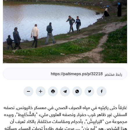
رابط مختصر
غارقاً حتى ركبتيه في مياه الصرف الصحي في معسكر خانيونس, نصفه
السفلي غير ظاهر قرب حفرة, ونصفه العلوى مليء "بالشَّخَابِيط", وبيده
مجموعة من "البَرابيشْ", بأحجام ومقاسات مختلفة, بالكاد تعرف أن
هذا الشخص هو "أبو يزن" .... مررت عليه, طارحاً تحيات المساء, وسألته