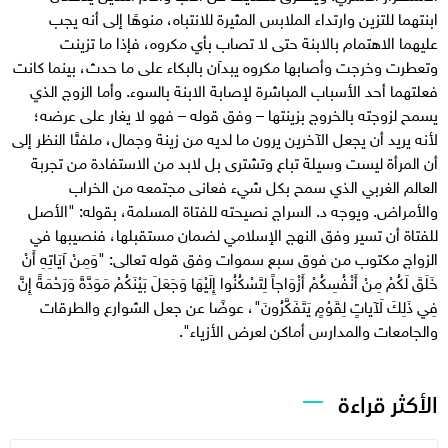
ابنتهما للتزين وارتداء الملابس المثيرة للانتباه، منوهًا إلى أنه يجب
عليهما الاهتمام بالابنة حتى لا تصاب بأي مكروه، فإذا ما تزينت
وتعطرت وخرجت وأصابها مكروه يبدآن بالبكاء على ما حدث، بينما كانت
فعلتهما أحد الأسباب المباشرة لإصابة الابنة بالسوء. وأما الزوج الذي
يسمح لزوجته بالخروج بزينتها – وفق قوله – فهو لا يغار على عرضه؛
لأنه يريد أن يجعل الآخرين يرون ما لديه من زينة وجمال، ملفتًا النظر إلى
أن المرأة ليست وسيلة تباع وتشترى بل لابد من الاستفادة من تجربة
العالم الغربي الذي سمح بكل شيء فعانى مجتمعه من الخراب
والأمراض. ويوجه د. السراج نصيحته للفتاة المسلمة، بقوله: "الأصل
للفتاة أن تسير وفق النهج الإسلامي لضمان مستقبلها، فنصيبها في
الزواج مكتوب من فوق سبع سموات وفق قوله تعالى: "وَمِنْ آيَاتِهِ أَنْ
خَلَقَ لَكُمْ مِنْ أَنْفُسِكُمْ أَزْوَاجاً لِتَسْكُنُوا إِلَيْهَا وَجَعَلَ بَيْنَكُمْ مَوَدَّةً وَرَحْمَةً إِنَّ
فِي ذَلِكَ لَآياتٍ لِقَوْمٍ يَتَفَكَّرُونَ"، عوضًا عن جعل الشوارع والطرقات
والجامعات والمدارس أماكن لعرض الأزياء".
الأكثر قراءة