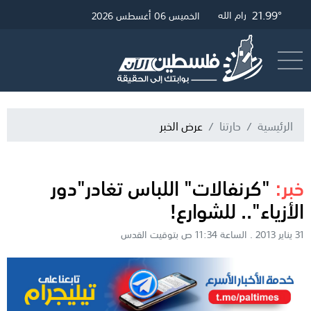
22.23°
26.77°
21.99°
غزة
القدس
رام الله
الخميس 06 أغسطس 2026
أرسل خبر
البث المباشر
الرئيسية
حارتنا
عرض الخبر
خبر:
"كرنفالات" اللباس تغادر"دور
الأزياء".. للشوارع!
31 يناير 2013 . الساعة 11:34 ص بتوقيت القدس