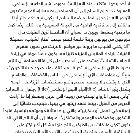
لا أجد ريحها، فتكتب عند الله زانية". بدوره، يشير الداعية الإسلامي
المعروف د. حازم السراج إلى أن المسلمين بطبيعة إسلامهم متبعون
لأوامر الله عز وجل، فما يفرضه الإسلام لا يكون فيه حكم جائر أبدًا
والناظر إلى ما ترتديه الراهبة في الديانة المسيحية يرى ذلك أيضًا كون
ما ترتديه يسترها. ويبين د. السراج أن الملاحظ تزين الفتيات حال
خروجهن من بيوتهن بزينة ملفتة للنظر تجذب أنظار الشباب، مضيفًا:
"ألا يكفي الشباب ما يرونه عبر مواقع الانترنت من صور، فتقوم
الفتيات بارتداء الملابس المزينة كثيرًا مما يكون عاملًا مهمًا في زيادة
انحراف الشباب". ويشدد على أنه يجب على كل فتاة مسلمة أن تلتزم
بضوابط الزي الإسلامي فـ "حرية الفرد تقف عند حدود حرية الآخرين"،
مبينًا أن مواصفات الزي الإسلامي هي اللباس الفضفاض والواسع
الذي لا يشف ولا يصف، وعدم وضع مستحضرات الزينة على الوجه
بشكل يثير الانتباه. [title]اتباع النهج الإسلامي[/title] ويقول د. السراج:
"يأتي بعض الأزواج ليشكو من زوجته التي تتزين وتتعطر إذا ما أرادت
الخروج من المنزل، بينما تفقد زينتها في بيتها، فينجذب تلقائيًا إلى
زميلته في العمل أو سكرتيرته والتي يراها متأنقة ومهتمة بلباسها, فتبدأ
الشكوى وفضفضة الهموم والمشاكل"، منوهًا إلى أن الناتج التالي قد
يكون تكوّن علاقات بين الطرفين تنتج عنها مشاكل أكبر تؤثر على
الاستقرار الأسري. ويتطرق للحديث عن الأب والأم اللذين يدفعان