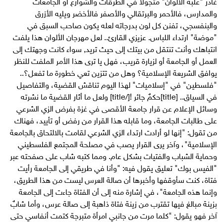
غادر "علبة الألوان" متجولاً في الطرقات والشوارع أو الجامعات
والمدارس، فالأحمر والبرتقالي والأصفر فالأخضر ويليه الأزرق
والبنفسجي، تفنن كل لون بدرجاته لعله يكون صاحب السبق في
"موضة" ارتداء اللباس. عزيزي القارئ.. لعل مهرجان الألوان هذا يلفت
انتباهك وأنت تنتقل من بيتك إلى حيث تريد, سواء كانت وجهتك إلى
العمل أو الجامعة أو لزيارة قريب، فهل يا ترى هذا الأمر الملفت للنظر
يوافق الشريعة الإسلامية؟ وهل من تتزين تعي خطورة ما تفعل؟..
"فلسطين" في "إسلاميات" لهذا اليوم تناقش القضية، والتفاصيل
في السياق.. [title]حكمٌ جائر ![/title] ولعل ما أثار القضية ما نشرته
وسائل الإعلام عن قرار جامعة الأقصى في غزة بفرض الزي الشرعي
على طالبات الجامعة، وما قابله هذا القرار من رفض أو تأييد، فهناك
من تقول: "إنها لو أرادت ارتداء الزي الشرعي لقامت بالالتحاق بالجامعة
الإسلامية"، وآخر يرى القرار يصب في مصلحة المجتمع الفلسطيني
وحماية الشباب والفتيات بشكل عام. ومما كتبه شاب على صفحته عبر
"الفيس بوك" تعليق يقول فيه: "وأنا في طريقي إلى الجامعة رأيت
فتاة، كنت سأوقفها وأخبرها أن صالة العرس ليست من هذا الطريق،
وإنما هذه الجامعة"، في إشارة منه إلى أن الفتاة جاءت إلى الجامعة
بزينة مبالغ فيها تقترب من زينة فتاة ذاهبة إلى صالة عرس، وأما شابٌ
آخر فهو يقول: "كلما مرت من جانبي امرأة متبرجة كتمت أنفاسي حتى