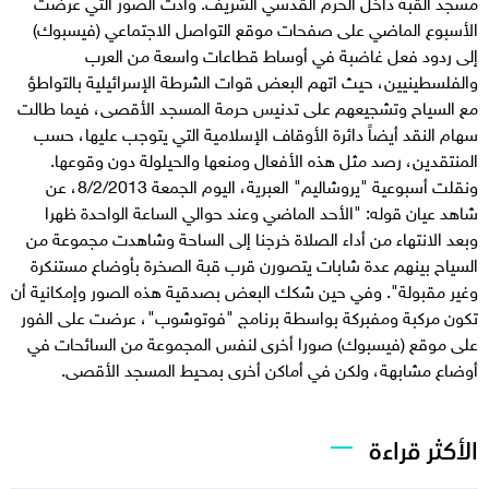
مسجد القبة داخل الحرم القدسي الشريف. وأدت الصور التي عرضت
الأسبوع الماضي على صفحات موقع التواصل الاجتماعي (فيسبوك)
إلى ردود فعل غاضبة في أوساط قطاعات واسعة من العرب
والفلسطينيين، حيث اتهم البعض قوات الشرطة الإسرائيلية بالتواطؤ
مع السياح وتشجيعهم على تدنيس حرمة المسجد الأقصى، فيما طالت
سهام النقد أيضاً دائرة الأوقاف الإسلامية التي يتوجب عليها، حسب
المنتقدين، رصد مثل هذه الأفعال ومنعها والحيلولة دون وقوعها.
ونقلت أسبوعية "يروشاليم" العبرية، اليوم الجمعة 8/2/2013، عن
شاهد عيان قوله: "الأحد الماضي وعند حوالي الساعة الواحدة ظهرا
وبعد الانتهاء من أداء الصلاة خرجنا إلى الساحة وشاهدت مجموعة من
السياح بينهم عدة شابات يتصورن قرب قبة الصخرة بأوضاع مستنكرة
وغير مقبولة". وفي حين شكك البعض بصدقية هذه الصور وإمكانية أن
تكون مركبة ومفبركة بواسطة برنامج "فوتوشوب"، عرضت على الفور
على موقع (فيسبوك) صورا أخرى لنفس المجموعة من السائحات في
أوضاع مشابهة، ولكن في أماكن أخرى بمحيط المسجد الأقصى.
الأكثر قراءة