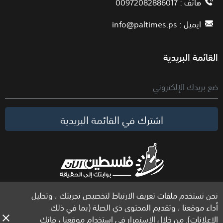
هاتف : 00972082886017
ايميل :
info@paltimes.ps
القائمة البريدية
اشترك في القائمة البريدية
نحن نستخدم ملفات تعريف الارتباط لتخصيص تجربتك ، وتحليل
الحقوق محفوظة لموقع فلسطين الآن © 2026
أداء موقعنا ، وتقديم المحتوى ذي الصلة (بما في ذلك
الإعلانات). من خلال الاستمرار في استخدام موقعنا ، فإنك