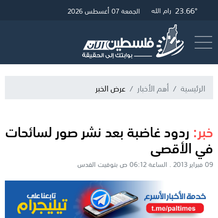
24.45°
23.66°
28.13°
غزة
القدس
رام الله
الجمعة 07 أغسطس 2026
أرسل خبر
البث المباشر
الرئيسية
أهم الأخبار
عرض الخبر
خبر:
ردود غاضبة بعد نشر صور لسائحات
في الأقصى
09 فبراير 2013 . الساعة 06:12 ص بتوقيت القدس