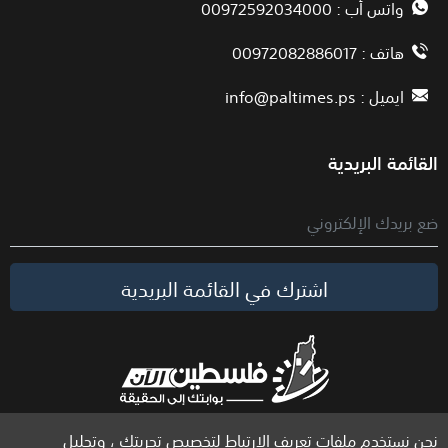
واتس أب : 00972592034000
هاتف : 00972082886017
ايميل :
info@paltimes.ps
القائمة البريدية
اشترك في القائمة البريدية
نحن نستخدم ملفات تعريف الارتباط لتخصيص تجربتك ، وتحليل
الحقوق محفوظة لموقع فلسطين الآن © 2026