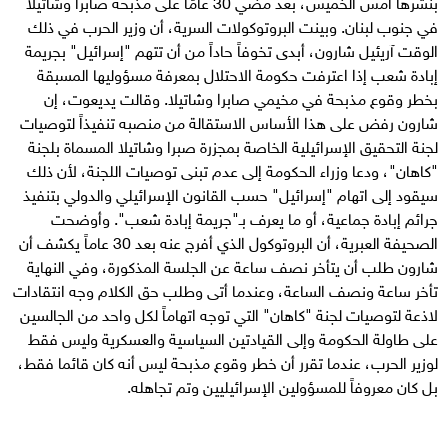
بنشرها أمس الخميس، بعد مضي 30 عامًا على مذبحة صابرا وشاتيلا
في جنوب لبنان. وبينت البروتوكولات السرية، أن وزير الحرب في ذلك
الوقت آريئيل شارون، أبدى تخوفاً حاداً من أن تتهم "إسرائيل" بجريمة
إبادة شعب إذا اعترفت حكومة الاحتلال بمعرفة مسؤوليها المسبقة
بخطر وقوع مذبحة في مخيمي صابرا وشاتيلا. وقالت يديعوت، إن
شارون رفض على هذا الأساس الاستقالة من منصبه تنفيذاً لتوصيات
لجنة التحقيق الإسرائيلية الخاصة بمجزرة صبرا وشاتيلا المسماة بلجنة
"كاهان"، ودعا وزراء الحكومة إلى عدم تبنى توصيات اللجنة، لأن ذلك
سيقود إلى اتهام "إسرائيل" حسب القانون الإسرائيلي والدولي بتنفيذ
جرائم إبادة جماعية، أو ما يعرف بـ"جريمة إبادة شعب". وأوضحت
الصحيفة العبرية، أن البروتوكول الذي أفرج عنه بعد 30 عاماً يكشف أن
شارون طلب أن يتأخر نصف ساعة عن الجلسة المذكورة، وفي النهاية
تأخر ساعة ونصف الساعة، وعندما أتى وطلب حق الكلام وجه انتقادات
لاذعة لتوصيات لجنة "كاهان" التي توجه اتهاماً لكل واحد من الجالسين
على طاولة الحكومة وإلى القيادتين السياسية والعسكرية وليس فقط
لوزير الحرب، عندما تقرر أن خطر وقوع مذبحة ليس أنه كان قائما فقط،
بل كان معروفاً للمسؤولين الإسرائيليين وتم تجاهله.