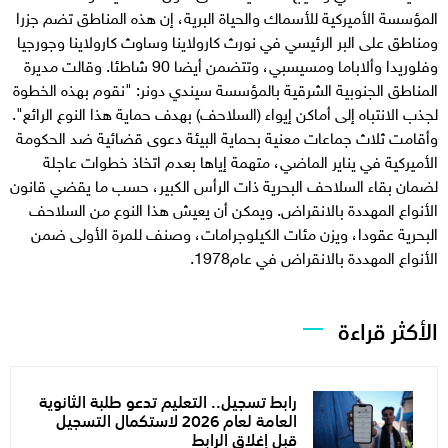
المؤسسة الأميركية للأسماك والحياة البرية، إن هذه المناطق تضم جزرا
ومناطق على البر الرئيسي في نورث كارولاينا وساوث كارولاينا وجورجيا
وفلوريدا وألاباما ومسيسبي، وتتضمن أيضا 90 شاطئا. وقالت مديرة
المناطق الجنوبية الشرقية بالمؤسسة سيندي دونر: "نقوم بهذه الخطوة
لجذب الانتباه إلى أماكن إيواء (السلاحف) بهدف حماية هذا النوع الرائع".
وأقامت ثلاث جماعات معنية بحماية البيئة دعوى قضائية ضد الحكومة
الأميركية في يناير الماضي، متهمة إياها بعدم اتخاذ خطوات عاجلة
لضمان بقاء السلاحف البحرية ذات الرأس الكبير، حسب ما يقضي قانون
الأنواع المهددة بالانقراض. ويمكن أن يعيش هذا النوع من السلاحف
البحرية عقودا، ويزن مئات الكيلوجرامات، وصنف للمرة الأولى ضمن
الأنواع المهددة بالانقراض في عام1978.
الأكثر قراءة
رابط تسجيل.. التعليم تدعو طلبة الثانوية
العامة لعام 2026 لاستكمال التسجيل
قبل إغلاق الرابط