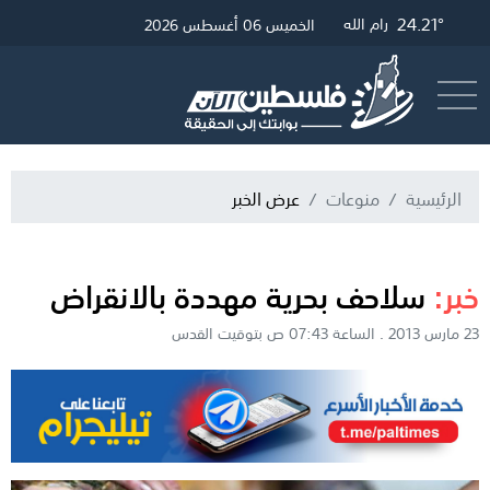
24.45°
24.21°
29.81°
غزة
القدس
رام الله
الخميس 06 أغسطس 2026
أرسل خبر
البث المباشر
الرئيسية
منوعات
عرض الخبر
خبر:
سلاحف بحرية مهددة بالانقراض
23 مارس 2013 . الساعة 07:43 ص بتوقيت القدس