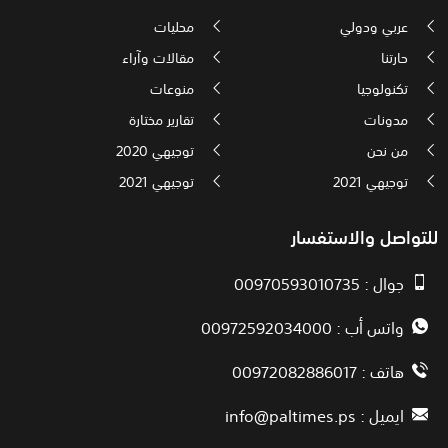
عربي ودولي
محليات
حارتنا
مقالات وآراء
تكنولوجيا
منوعات
مدونات
تقارير مختارة
من نحن
توجيهي 2020
توجيهي 2021
توجيهي 2021
للتواصل والاستفسار
جوال : 00970593010735
واتس أب : 00972592034000
هاتف : 00972082886017
ايميل :
info@paltimes.ps