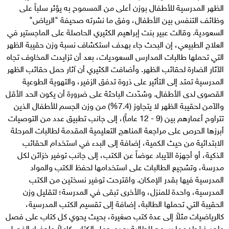
الظهر المدرسية للأطفال بوزن أعلى من المسموح به يؤثر سلباً على
وظائف التنفس بين الأطفال، وفق ما نشرته صحيفة "الرياض"
السعودية. وقالت عبير بنت إبراهيم الكثيري الحاصلة على الماجستير في
العلاج الطبيعي، إن البحث جاء بهدف استكشاف نسبة وزن حقيبة الظهر
التي تحملها طالبات المدارس السعوديات، بعد أن تزايدت المخاوف تجاه
الآثار الضارة لحقائب الظهر. وأضافت الكثيري أن آثار حمل حقائب الظهر
المدرسية تمتد إلى التأثير على ذروة تدفق الزفير، والتهوية الطوعية
القصوى لدى الأطفال. وشدّدت الباحثة على ضرورة أن يكون الحد الأقل
والآمن لحقيبة الظهر لا يتجاوز (7.4%) من وزن الجسم للأطفال الذين
تتراوح أعمارهم بين (9 - 12 عاماً)، إلى جانب تطبيق عدد من التوصيات
أبرزها الحرص على مراجعة المناهج التعليمية المقدمة لطالبات المرحلة
الابتدائية من حيث الكمية، إضافة إلى البدء في استخدام الحقائب
الذكية، أو أجهزة الآيباد عوضاً عن الكتب، إلى جانب توفير خزائن لكل
مدرسة، وتشجيع الطالبات على استخدامها لحفظ الكتب والمواد
المدرسية فيها بقدر الإمكان. واقترحت توفير نسختين من الكتب
المدرسية، واحدة للمنزل، والأخرى تبقى في المدرسة؛ لتقليل وزن
الحقيبة التي تحملها الطالبة، إضافة إلى تقسيم الكتب المدرسية،
كالرياضيات مثلاً إلى عدة كتب صغيرة، بحيث يحوي كل كتاب على فصل
واحد فقط؛ مما يسمح للطالبة بعدم حمل الكتاب كاملاً وإحضار الفصل