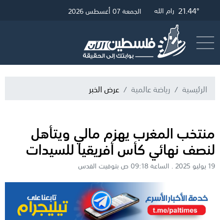
27.25°
21.68°
21.44°
غزة
القدس
رام الله
الجمعة 07 أغسطس 2026
أرسل خبر
البث المباشر
الرئيسية
رياضة عالمية
عرض الخبر
منتخب المغرب يهزم مالي ويتأهل
لنصف نهائي كأس أفريقيا للسيدات
19 يوليو 2025 . الساعة 09:18 ص بتوقيت القدس