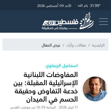
34.42°
32.79°
31.99°
غزة
القدس
رام الله
الأحد 09 أغسطس 2026
أرسل خبر
البث المباشر
الرئيسية
مقالات وآراء
عرض المقال
اسماعيل الريماوي
المفاوضات اللبنانية
الإسرائيلية المقبلة: بين
خدعة التفاوض وحقيقة
الحسم في الميدان
11 ابريل 2026 . الساعة 10:59 ص بتوقيت القدس