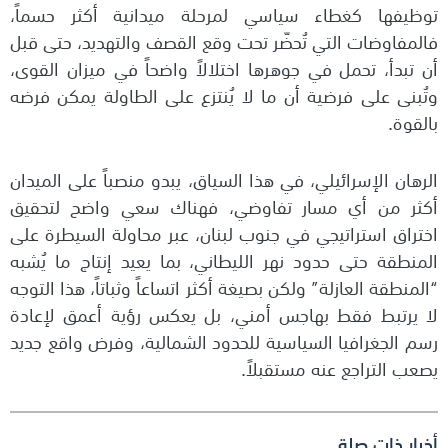
توظيفها كغطاء سياسي لمرحلة ميدانية أكثر حسماً،
فالمفاوضات التي تُحضّر تحت وقع القصف والتهديد، حتى قبل
أن تبدأ، تحمل في جوهرها اختلالاً واضحاً في ميزان القوى،
وتُبنى على فرضية أن ما لا يُنتزع على الطاولة يمكن فرضه
بالقوة.
الرهان الإسرائيلي، في هذا السياق، يبدو منصباً على الميدان
أكثر من أي مسار تفاوضي، فهناك سعي واضح لتحقيق
اختراق استراتيجي في جنوب لبنان، عبر محاولة السيطرة على
المنطقة حتى حدود نهر الليطاني، بما يعيد إنتاج ما يُشبه
“المنطقة العازلة” ولكن بصيغة أكثر اتساعاً وثباتاً، هذا التوجه
لا يرتبط فقط بهاجس أمني، بل يعكس رؤية أعمق لإعادة
رسم الجغرافيا السياسية للحدود الشمالية، وفرض واقع جديد
يصعب التراجع عنه مستقبلاً.
أخبار ذات صلة