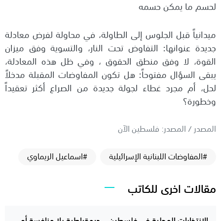
لحسم ما يمكن حسمه
ميدانياً قبل الجلوس إلى الطاولة، في محاولة لفرض معادلة
جديدة عنوانها: التفاوض تحت النار، والتسوية وفق ميزان
القوة، لا وفق منطق الحقوق ، وفي ظل هذه المعادلة،
يبقى السؤال مفتوحاً: هل تكون المفاوضات المقبلة مدخلاً
لحل، أم مجرد غطاء لجولة جديدة من الصراع أكثر تعقيداً
وخطورة؟
المصدر / المصدر: فلسطين الآن
#المفاوضات اللبنانية الإسرائيلية
#اسماعيل الريماوي
مقالات اخرى للكاتب
الانتخابات المحلية في فلسطين… ديمقراطية بلا منافسة أم