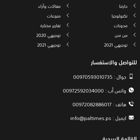
حارتنا
مقالات وآراء
تكنولوجيا
منوعات
مدونات
تقارير مختارة
من نحن
توجيهي 2020
توجيهي 2021
توجيهي 2021
للتواصل والاستفسار
جوال : 00970593010735
واتس أب : 00972592034000
هاتف : 00972082886017
ايميل :
info@paltimes.ps
القائمة البريدية