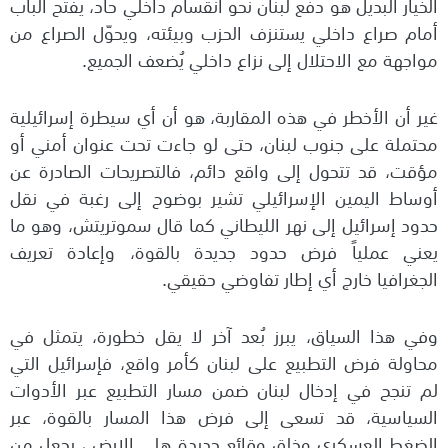
الخيار البديل هو دفع لبنان نحو انقسام داخلي حاد، يفتح الباب
أمام صراع داخلي يستنزف الحزب وبيئته، ويحوّل الصراع من
مواجهة مع الاحتلال إلى نزاع داخلي يُضعف الجميع.
غير أن الأخطر في هذه المقاربة، هو أن أي سيطرة إسرائيلية
محتملة على جنوب لبنان، حتى لو جاءت تحت عنوان أمني أو
مؤقت، قد تتحول إلى واقع دائم، فالتصريحات الصادرة عن
أوساط اليمين الإسرائيلي تشير بوضوح إلى رغبة في نقل
حدود إسرائيل إلى نهر الليطاني كما قال سموتريتش، وهو ما
يعني عملياً فرض حدود جديدة بالقوة، وإعادة تعريف
الجغرافيا خارج أي إطار تفاوضي حقيقي.
وفي هذا السياق، يبرز بُعد آخر لا يقل خطورة، يتمثل في
محاولة فرض التطبيع على لبنان كأمر واقع، فإسرائيل التي
لم تنجح في إدخال لبنان ضمن مسار التطبيع عبر الأدوات
السياسية، قد تسعى إلى فرض هذا المسار بالقوة، عبر
الضغط العسكري وخلق وقائع جديدة هلى الارض ، يجعل من