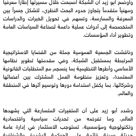
وأوضح أبو زيد أن الشبكة أصبحت خلال مسيرتها إطاراً معرفياً
ومهنياً متقدماً يتجاوز حدود البحث النظري، لتشكل جسراً بين
المعرفة والممارسة، وتسهم في تحويل الخبرات والدراسات
المتخصصة إلى أدوات عملية داعمة لصناعة السياسات العامة
وتطوير أداء المؤسسات.
وناقشت الجمعية العمومية جملة من القضايا الاستراتيجية
المرتبطة بمستقبل الشبكة، وفي مقدمتها تطوير نظامها
الأساسي وأطرها التنظيمية بما ينسجم مع المتطلبات القانونية
المعتمدة، وتعزيز منظومة العمل المشترك بين أعضائها
وشركائها، بما يكفل استدامة دورها وتوسيع أثرها في المنطقة
والعالم.
وشدد أبو زيد على أن المتغيرات المتسارعة التي يشهدها
العالم، وما تفرضه من تحديات سياسية واقتصادية
وتكنولوجية ومؤسسية، تستوجب الاستثمار في إدارة عامة
حديثة ومرنة قائمة على الحوكمة الرشيدة والشفافية