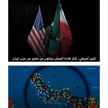
تقرير أمريكي: كبار قادة الجيش يبحثون عن مخرج من حرب إيران