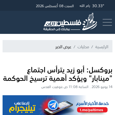
30.33°
33.29°
30.57°
29.42°
غزة
الخليل
القدس
رام الله
السبت 08 أغسطس 2026
أرسل خبر
البث المباشر
الرئيسية
محليات
عرض الخبر
بروكسل: أبو زيد يترأس اجتماع
"مينابار" ويؤكد أهمية ترسيخ الحوكمة
14 يونيو 2026 . الساعة 11:08 ص بتوقيت القدس