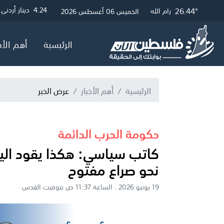
29.93°
26.68°
26.44°
25.53°
3
4.24
4.05
0.06
دولار أمريكي
دينار أردني
جنيه مصري
جنيه إسترلي
غزة
الخليل
القدس
رام الله
الخميس 06 أغسطس 2026
الرئيسية
أهم الأخ
الرئيسية
أهم الأخبار
عرض الخبر
حكومة الحرب الدائمة
كاتب سياسي: هكذا يقود اليم
نحو صراع مفتوح
19 يونيو 2026 . الساعة 11:37 ص بتوقيت القدس