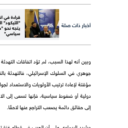
قراءة في ان
"الليكود" ال
أخبار ذات صلة
يتجه نحو "ح
سياسي"
وبين أنه لهذا السبب، لم تؤد اتفاقات التهدئة 
جوهري في السلوك الإسرائيلي، فالتهدئة بال
مؤقتة لإعادة ترتيب الأولويات والاستعداد لج
دولية أو ضغوط سياسية، فإنها تسعى إلى الاح
إلى حقائق دائمة يصعب التراجع عنها لاحقًا.
وشدد الريماوي على أن الحرب في قطاع غزة تج