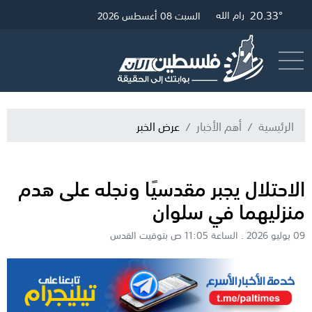
20.33°
20.57°
25.71°
غزة
القدس
رام الله
السبت 08 أغسطس 2026
أرسل خبر
البث المباشر
الرئيسية
أهم الأخبار
عرض الخبر
الاحتلال يجبر مقدسيًا ونجله على هدم
منزليهما في سلوان
09 يوليو 2026 . الساعة 11:05 ص بتوقيت القدس