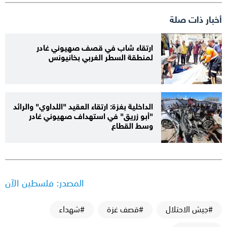
أخبار ذات صلة
ارتقاء شاب في قصف صهيوني غادر
لمنطقة السطر الغربي بخانيونس
الداخلية بغزة: ارتقاء العقيد "اللداوي" والرائد
"أبو زريق" في استهداف صهيوني غادر
وسط القطاع
المصدر: فلسطين الآن
#جيش الاحتلال
#قصف غزة
#شهداء