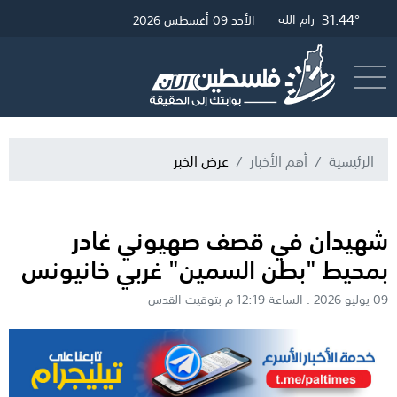
34.29°
31.68°
31.44°
غزة
القدس
رام الله
الأحد 09 أغسطس 2026
أرسل خبر
البث المباشر
الرئيسية
أهم الأخبار
عرض الخبر
شهيدان في قصف صهيوني غادر
بمحيط "بطن السمين" غربي خانيونس
09 يوليو 2026 . الساعة 12:19 م بتوقيت القدس