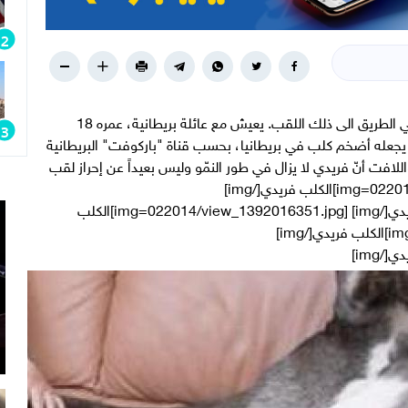
"فريدي" الألماني ليس أضخم كلب في العالم لكنّه في الطريق الى ذلك اللقب. يعيش مع عائلة بريطانية، عمره 18
سه حتى ذنبه) 223,5 سنتمتراً، ما يجعله أضخم كلب في بريطانيا، بحسب قناة "باركوفت" البريطانية
اللافت أنّ فريدي لا يزال في طور النمّو وليس بعيداً عن إحراز لقب
أضخم كلب في العالم. [img=022014/view_1392016345.jpg]الكلب فريدي[/img]
[img=022014/view_1392016349.jpg]الكلب فريدي[/img] [img=022014/view_1392016351.jpg]الكلب
فريدي[/img] [img=022014/view_1392016352.jpg]الكلب فريدي[/img]