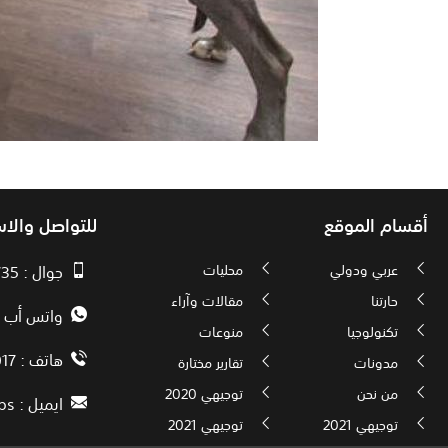
أقسام الموقع
للتواصل والا
عربي ودولي
محليات
جوال : 00970593010735
حارتنا
مقالات وآراء
واتس أب : 72592034000
تكنولوجيا
منوعات
هاتف : 00972082886017
مدونات
تقارير مختارة
من نحن
توجيهي 2020
ايميل :
ps
توجيهي 2021
توجيهي 2021