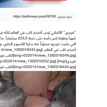
رابط مختصر
شهراً وطوله (من رأ
التي نشرت فيديو مصوّراً عنه بداية الأسبوع الجاري. و
[img=022014/view_1392016434.jpg]الكلب فريدي[/img]