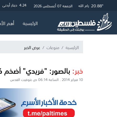
21.12°
19.97°
26.04°
20.88°
3.01
4.24
4.05
0.06
دينار أردني
جنيه مصري
دولار أمريكي
جنيه إسترلين
غزة
الخليل
القدس
رام الله
الجمعة 07 أغسطس 2026
الرئيسية
أهم الأخ
الرئيسية
منوعات
عرض الخبر
خبر:
بالصور: "فريدي" أضخم ك
10 فبراير 2014 . الساعة 06:14 ص بتوقيت القدس