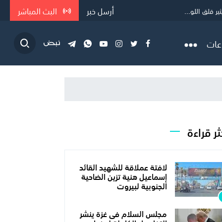
أرسل خبر
البث المباشر
 قلق اللو...
قص حاد في الط...
عات
ثر قراءة
لافتة عملاقة للشهيد القائد
إسماعيل هنية تزين الضاحية
الجنوبية لبيروت
مجلس السلام فى غزة ينشر