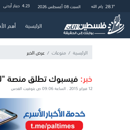
28.1°
28.34°
30.39°
3
4.23
4.05
دولار أمريكي
دينار أردني
جنيه إسترلين
غزة
رام الله
القدس
السبت 08 أغسطس 2026
الرئيسية
أهم الأخ
الرئيسية
منوعات
عرض الخبر
خبر:
فيسبوك تطلق منصة "للحم
12 فبراير 2015 . الساعة 09:06 ص بتوقيت القدس