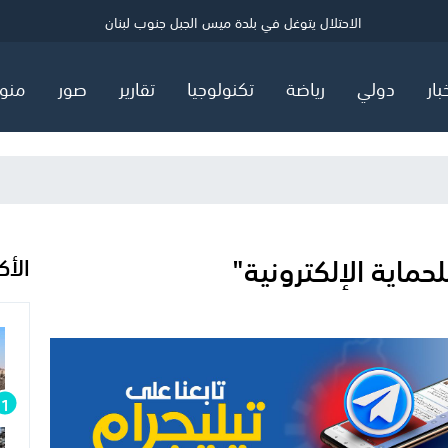
ي
الرئيس البرازيلي يفصل بين ترامب وروبيو
الاحتلال يتوغل في بلدة ميس الجبل جنوب لبنان
أمريكية تجمع ربع مليون دولار بعد فصلها من "برغر كنغ" بسبب "فل
بار
دولي
رياضة
تكنولوجيا
تقارير
صور
منو
اية الإلكترونية"
الأك