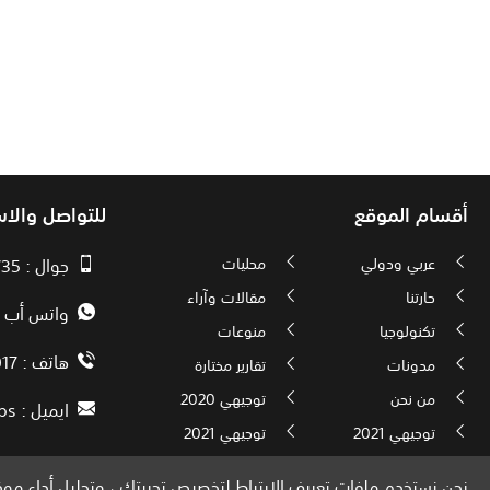
أقسام الموقع
للتواصل والا
عربي ودولي
محليات
جوال : 00970593010735
حارتنا
مقالات وآراء
واتس أب : 72592034000
تكنولوجيا
منوعات
هاتف : 00972082886017
مدونات
تقارير مختارة
من نحن
توجيهي 2020
ايميل :
ps
توجيهي 2021
توجيهي 2021
نحن نستخدم ملفات تعريف الارتباط لتخصيص تجربتك ، وتحليل أداء موقع