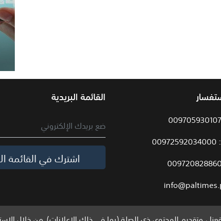
ستفسار
القائمة البريدية
009
اشترك في القائمة الب
info@paltimes.
نا ، وتقديم المحتوى ذي الصلة (بما في ذلك الإعلانات). من خلال الاست