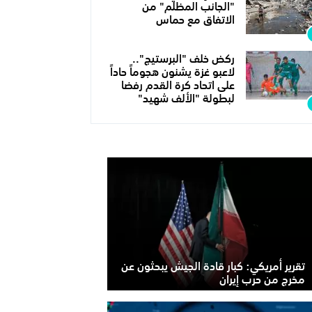
"الجانب المظلم" من
الاتفاق مع حماس
ركض خلف "البرستيج"..
لاعبو غزة يشنون هجوماً حاداً
على اتحاد كرة القدم رفضا
لبطولة "الألف شهيد"
تقرير أمريكي: كبار قادة الجيش يبحثون عن
مخرج من حرب إيران