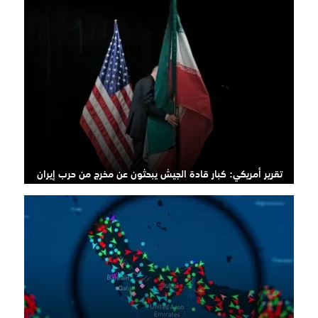
تقرير أمريكي: كبار قادة الجيش يبحثون عن مخرج من حرب إيران