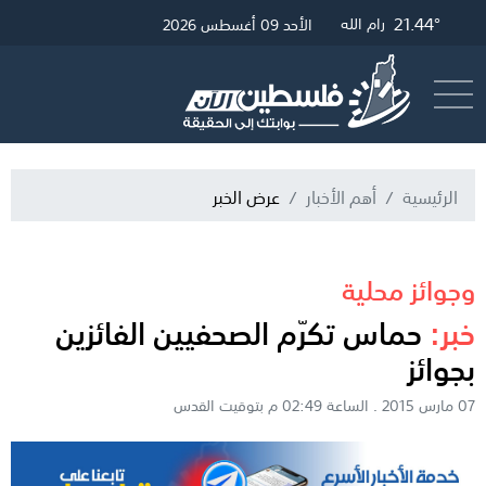
26.34°
21.68°
21.44°
غزة
القدس
رام الله
الأحد 09 أغسطس 2026
أرسل خبر
البث المباشر
الرئيسية
أهم الأخبار
عرض الخبر
وجوائز محلية
خبر:
حماس تكرّم الصحفيين الفائزين
بجوائز
07 مارس 2015 . الساعة 02:49 م بتوقيت القدس