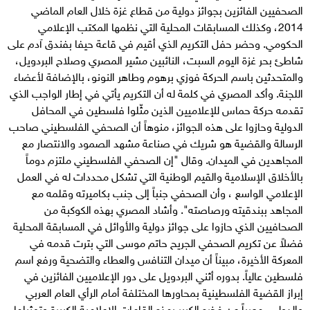
الصحفيين الفائزين بجوائز دولية من قطاع غزة خلال العام الماضي
2014، وكذلك المسابقات المحلية التي نظمها المكتب الإعلامي
الحكومي. وحضر حفل التكريم الذي أقيم في قاعة حيفا بفندق آدم على
شاطئ بحر غزة اليوم السبت، النائبين مشير المصري وصلاح البردويل،
والمتحدثين باسم الحركة فوزي برهوم وطاهر النونو، بالإضافة لأعضاء
اللجنة. وأكد المصري في كلمة له أن التكريم يأتي في إطار الواجب الذي
تقدمه حركة حماس للإعلاميين الذين مثّلوا فلسطين في المحافل
الدولية وحازوا على هذه الجوائز، منوهاً أن الصحفي الفلسطيني صاحب
الرسالة والقضية هو شريك في صناعة مشهد الصمود والانتصار مع
المجاهدين في الميدان. وقال "إن الصحفي الفلسطيني ملتزم دوماً
بالأخلاق الإسلامية والقيم الوطنية التي تشكل محددات له في العمل
الإعلامي الواسع ، وأن الصحفي جنباً إلى جنب بكاميرته وقلمه مع
المجاهد ببندقيته ورصاصته". وأشاد المصري بهذه الكوكبة من
الصحافيين الذي حازوا على جوائز دولية والأوائل في المسابقة المحلية
فضلاً عن تكريم الصحفي الجريح حاتم موسى التي بترت قدمه في
المعركة الأخيرة، مبيناً أن ميدان التنافس والعطاء والتضحية ورفع اسم
فلسطين عالياً. بدوره أثني البردويل على دور الإعلاميين الفائزين في
إبراز القضية الفلسطينية بمحاورها المختلفة أمام الرأي العام العربي
والدولي، معرباً عن فخره الكبير بهذه القامات الإعلامية الكبيرة وتمثيلها