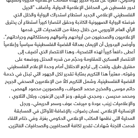
لدور فلسطين في المحافل الإعلامية الدولية. وأضاف "الجيل
الفلسطيني الإعلامي الجديد استطاع استدراك الرواية والخلل الذي
فرضته الرواية الصهيونية الكاذبة وحقق انتصارا كبيراً استطاع أن يخترق
الرأي العام الأوروبي من خلال جملة من التضحيات التي قدمها
الإعلاميون والصحفيون من أرواحهم وأموالهم وممتلكاتهم وجراحاتهم".
وأوضح البردويل أن الإيمان بعدالة القضية الفلسطينية سياسياً وإعلامياً
أعطى دافعاً كبيراً لهذه التضحية، وهذا الانتصار الذي أضيف إلى
الانتصار العسكري للمقاومة وحجّم من قدره المحتل ووضعه على
مفترق طرق. ولفت إلى تراجع الاحتلال أمام وحدة الإعلام الفلسطيني
وقوته، معتبراً هذا التكريم بمثابة تقدير لكل الجهود التي تبذل في خدمة
القضية الفلسطينية. وشمل التكريم كلاً من الإعلاميين الصحفي الجريح
حاتم موسى والمخرج محمد الصواف، والمصورين محمود الهمص،
ومحمد محيسن ، ومجدي قريقع، وعز الدين الزعنون، وبلال التلاوي ،
والإعلاميات زينب عودة و ميرفت عوف وسمر الدريملي، ورجل
الإنسانية الإعلامي غسان رضوان، بالإضافة للأوائل في المسابقة
المحلية التي نظمها المكتب الإعلامي الحكومي بغزة. وفي ختام اللقاء
قدمت اللجنة شهادات تقدير لكافة الصحافيين والصحافيات الفائزين.