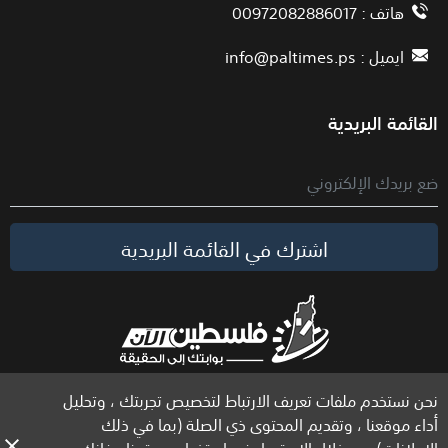
هاتف : 00972082886017
ايميل :
info@paltimes.ps
القائمة البريدية
اشترك في القائمة البريدية
نحن نستخدم ملفات تعريف الارتباط لتخصيص تجربتك ، وتحليل
الحقوق محفوظة لموقع فلسطين الآن © 2026
أداء موقعنا ، وتقديم المحتوى ذي الصلة (بما في ذلك
الإعلانات). من خلال الاستمرار في استخدام موقعنا ، فإنك