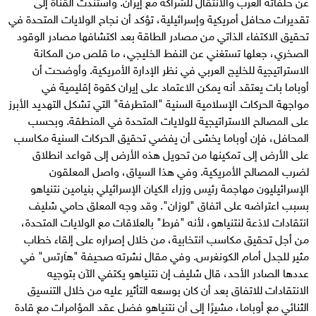
عن حلفائه العرب والانتقال للشراكة مع إيران. واستندت القناة إلى
تقديرات محافل أمريكية وإسرائيلية، تؤكد أن نجاح الولايات المتحدة في
تحقيق الاكتفاء الذاتي من مصادر الطاقة بعد اكتشافها مصادر الوقود
الصخري، جعلها تستغني عن النفط الخليجي، ما قلص من المكانة
الاستراتيجية للخليج العربي في نظر الإدارة الأمريكية. وأوضحت أن
أوباما بات يعتقد أنه يمكن الاعتماد على إيران كقوة إقليمية في
مواجهة الحركات الإسلامية السنية "المتطرفة" التي تشكل التهديد الأبرز
على المصالح الاستراتيجية للولايات المتحدة في المنطقة. وبحسب
المحافل، فإن أوباما يخشى أن يفضي تحقيق الحركات السنية مكاسب
على الأرض إلى تمكينها من تحويل هذه الأرض إلى قواعد انطلاق
لضرب المصالح الأمريكية. وفي هذا السياق، واصل المعلقون
الإسرائيليون مهاجمة رئيس وزراء الكيان الإسرائيلي بنيامين نتنياهو
بسبب اعتراضه على اتفاق "لوزان". وقد وجه المعلق حامي شليف
انتقادات لاذعة لنتنياهو، لأنه "فرط" بالعلاقات مع الولايات المتحدة،
من أجل تحقيق مكاسب انتخابية، من خلال إصراره على إلقاء خطاب
مثير للجدل أمام الكونغرس. وفي مقال نشرته صحيفة "هآرتس" في
عددها الصادر الأحد، قال شليف إن نتنياهو يكتفي الآن بتوجيه
الانتقادات للاتفاق بعد أن كان بوسعه التأثير عليه من خلال التنسيق
الثنائي مع أوباما، مشيرًا إلى أن نتنياهو فضل عقد المؤامرات مع قادة