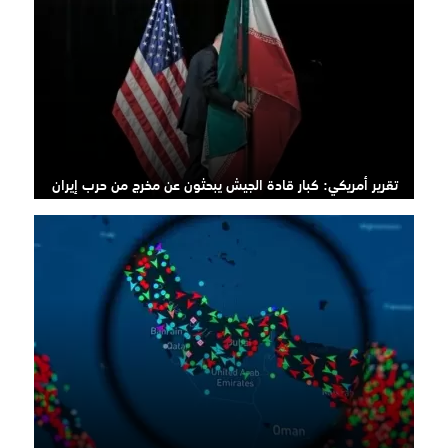
تقرير أمريكي: كبار قادة الجيش يبحثون عن مخرج من حرب إيران