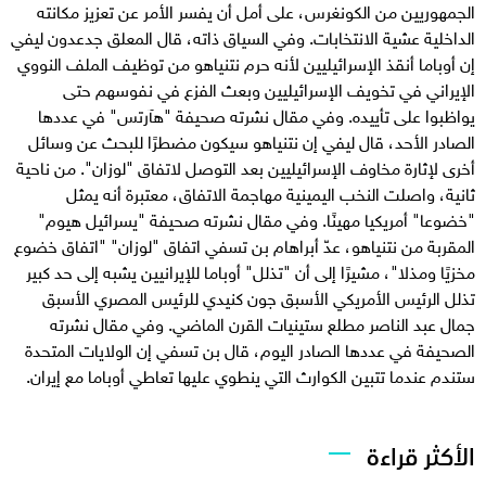
الجمهوريين من الكونغرس، على أمل أن يفسر الأمر عن تعزيز مكانته
الداخلية عشية الانتخابات. وفي السياق ذاته، قال المعلق جدعدون ليفي
إن أوباما أنقذ الإسرائيليين لأنه حرم نتنياهو من توظيف الملف النووي
الإيراني في تخويف الإسرائيليين وبعث الفزع في نفوسهم حتى
يواظبوا على تأييده. وفي مقال نشرته صحيفة "هآرتس" في عددها
الصادر الأحد، قال ليفي إن نتنياهو سيكون مضطرًا للبحث عن وسائل
أخرى لإثارة مخاوف الإسرائيليين بعد التوصل لاتفاق "لوزان". من ناحية
ثانية، واصلت النخب اليمينية مهاجمة الاتفاق، معتبرة أنه يمثل
"خضوعا" أمريكيا مهينًا. وفي مقال نشرته صحيفة "يسرائيل هيوم"
المقربة من نتنياهو، عدّ أبراهام بن تسفي اتفاق "لوزان" "اتفاق خضوع
مخزيًا ومذلا"، مشيرًا إلى أن "تذلل" أوباما للإيرانيين يشبه إلى حد كبير
تذلل الرئيس الأمريكي الأسبق جون كنيدي للرئيس المصري الأسبق
جمال عبد الناصر مطلع ستينيات القرن الماضي. وفي مقال نشرته
الصحيفة في عددها الصادر اليوم، قال بن تسفي إن الولايات المتحدة
ستندم عندما تتبين الكوارث التي ينطوي عليها تعاطي أوباما مع إيران.
الأكثر قراءة