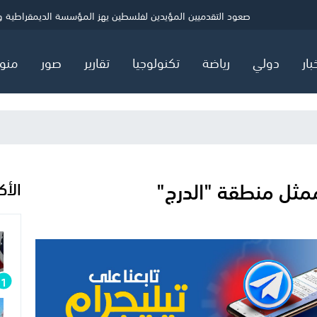
ني
الصحة بغزة: شهيد و5 إصابات خلال 24 ساعة
حماس: ننتظر ردًا رسميًا بشأن خارطة المرحلة الثانية
صعود التقدميين المؤيدين لفلسطين يهز المؤسسة الديمقراطية ويثي
بار
دولي
رياضة
تكنولوجيا
تقارير
صور
منو
ممثل منطقة "الدرج"
الأك