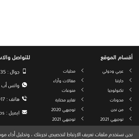
أقسام الموقع
للتواصل والا
عربي ودولي
محليات
جوال : 00970593010735
حارتنا
مقالات وآراء
واتس أب : 72592034000
تكنولوجيا
منوعات
هاتف : 00972082886017
مدونات
تقارير مختارة
من نحن
توجيهي 2020
ايميل :
ps
توجيهي 2021
توجيهي 2021
نحن نستخدم ملفات تعريف الارتباط لتخصيص تجربتك ، وتحليل أداء موقع