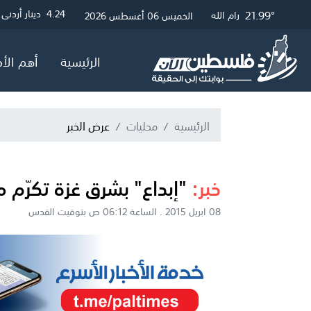
21.99°
26.77°
22.23°
3
4.24
4.05
دولار أمريكي
دينار أردني
جنيه إسترلي
غزة
القدس
رام الله
الخميس 06 أغسطس 2026
الرئيسية
أهم الأخ
الرئيسية
محليات
عرض الخبر
خبر:
"إبداع" بشرق غزة تكرّم 
08 ابريل 2015 . الساعة 06:12 ص بتوقيت القدس