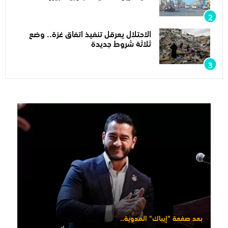
الاحتلال يعرقل تنفيذ اتفاق غزة.. وضع
ثلاثة شروط جديدة
بعد صفعة "إيباك" المدوية..