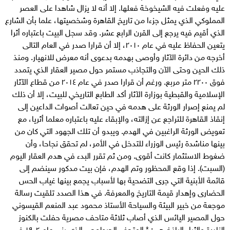
عليه وفعلت فيه الشيخوخة فعلها. إلا أنه لا يزال شاهدا على العصر
المملوكي الذي يمثل جزءا من تاريخ القاهرة وشخصيتها، علما بأن الشارع
الذي أقيم فيه يرجع إلى القرن الرابع عشر. وقد سجل البيت باعتباره أثرا
يتعين الحفاظ عليه في عام ٢٠١٠، إلا أن قرارا صدر في العام التالى
أخرجه من دائرة الآثار وأوصى بهدمه بدعوى أنه معرض للانهيار. ومنذ
ذلك الحين وحتى الآن والتجاذب مستمر حول مصير العقار الذي يتمدد
فوق ٢٢٠٠ متر مربع. ورغم أن قرارا صدر في عام ٢٠١٤ من قطاع الآثار
الإسلامية والقبطية بوزارة الآثار أكد الطابع التاريخي للبيت، إلا أن ذلك
لم يمنع إصرار الورثة على هدمه في حين تعالت أصوات الداعين إلى
إنقاذ القاهرة للتراجع عن إزالته، والإبقاء عليه باعتباره معلما أثريا، مع
تعويض الورثة الراغبين في الهدم. ويبدو أن تلك الجهود التي كان من
بينها مناشدة رئيس الوزراء للتدخل في الأمر، لم تحقق نجاحا، وأن
ضغوط الاستثمار كانت أقوى. ومن ثم تقرر البدء في هدم العقار اليوم
(السبت). إذا وقع المحظور وتم الهدم، فإن بيت مدكور سينضم إلى
قائمة الأبنية التي جرى التضحية بها لأسباب يجمع بينها غياب الحس
الحضارى وإهدار قيمة التاريخ والمعرفة. في هذا الصدد تلقيت رسالة
موجعة من خبير البيئة والسياحة الأستاذ محمود عبد المنعم القيسوني
حول المصير اليائس الذي أصاب ثلاثة متاحف مصرية حفلت بالكنوز
النادرة والثراء الباذخ هي: * المتحف الجيولوجي الذي بنى عام ١٩٠٢ في