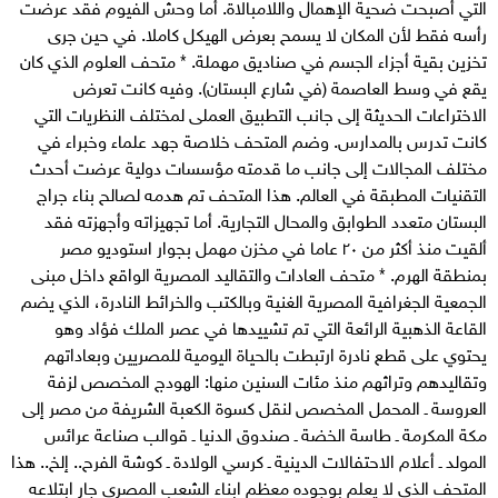
التي أصبحت ضحية الإهمال واللامبالاة. أما وحش الفيوم فقد عرضت
رأسه فقط لأن المكان لا يسمح بعرض الهيكل كاملا. في حين جرى
تخزين بقية أجزاء الجسم في صناديق مهملة. * متحف العلوم الذي كان
يقع في وسط العاصمة (في شارع البستان). وفيه كانت تعرض
الاختراعات الحديثة إلى جانب التطبيق العملى لمختلف النظريات التي
كانت تدرس بالمدارس. وضم المتحف خلاصة جهد علماء وخبراء في
مختلف المجالات إلى جانب ما قدمته مؤسسات دولية عرضت أحدث
التقنيات المطبقة في العالم. هذا المتحف تم هدمه لصالح بناء جراج
البستان متعدد الطوابق والمحال التجارية. أما تجهيزاته وأجهزته فقد
ألقيت منذ أكثر من ٢٠ عاما في مخزن مهمل بجوار استوديو مصر
بمنطقة الهرم. * متحف العادات والتقاليد المصرية الواقع داخل مبنى
الجمعية الجغرافية المصرية الغنية وبالكتب والخرائط النادرة، الذي يضم
القاعة الذهبية الرائعة التي تم تشييدها في عصر الملك فؤاد وهو
يحتوي على قطع نادرة ارتبطت بالحياة اليومية للمصريين وبعاداتهم
وتقاليدهم وتراثهم منذ مئات السنين منها: الهودج المخصص لزفة
العروسة ـ المحمل المخصص لنقل كسوة الكعبة الشريفة من مصر إلى
مكة المكرمة ـ طاسة الخضة ـ صندوق الدنيا ـ قوالب صناعة عرائس
المولد ـ أعلام الاحتفالات الدينية ـ كرسي الولادة ـ كوشة الفرح.. إلخ.. هذا
المتحف الذي لا يعلم بوجوده معظم ابناء الشعب المصري جارٍ ابتلاعه