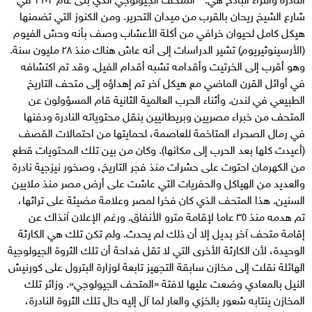
شارع الشيخ ريحان بالقرب من ميدان التحرير. ومن الكنوز التي تضمنها
هيكل كامل لحيوان خرافي من أكلة الأعشاب وصف بأنه وحش الفيوم
(الأرسينوثيريوم) تشير الدراسات إلى أنه عاش هناك منذ ٢٨ مليون سنة.
وهو أقرب إلى الخرتيت وأقدامه تشبه أقدام الفيل. وقد تم اكتشافه
في أوائل القرن الماضي مع هيكل آخر تم إهداؤه إلى متحف التاريخ
الطبيعي في لندن. وأثناء الحرب العالمية الثانية قام المسؤولون عن
المتحف من خبراء مصريين وبريطانيين بنقل محتوياته النادرة ودفنها
في رمال الصحراء المتاخمة للعاصمة، لحمايتها من احتمالات القصف
(أعيدت كلها بعد الحرب إلى مكانها). وكان من بين تلك المحتويات قطع
من الكهرمان احتوت على حشرات منذ فجر التاريخ، وصخور نيزجية نادرة
والعديد من الهياكل والحفريات التي عاشت على أرض مصر منذ ملايين
السنين. هذا المتحف الذي كان فخرا لمصر وعلامة مضيئة على تراثها،
تم هدمه منذ ٣٥ عاما لإقامة مترو الأنفاق. ورغم الإعلان آنذاك عن
إقامة متحف آخر بديل إلا أن ذلك لم يحدث. ولم تكن تلك هي الكارثة
الوحيدة، لأن الكارثة الأخرى التي لا تقل فداحة أن تلك الثروة الجيولوجية
الهائلة نقلت إلى مخازن سابقة التجهيز تابعة لوزارة البترول على كورنيش
النيل بالمعادي وضعت عليها لافتة «المتحف الجيولوجي». وزائر تلك
المخازن ينتابه شعور بالخزي والعار لما آل إليه حال تلك الثروة النادرة،