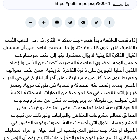
رابط مختصر
إذا وقعت الواقعة وبدأ هدم «بيت مدكور» الأثري في حي الدرب الأحمر
بالقاهرة، فلن يكون ذلك مفاجئا. وإنما سيصبح شاهدا على أن مسلسل
اغتيال الذاكرة التاريخية لا يزال مستمرا. جنبا إلى جنب مع محاولات
طمس الوجه الحضاري للعاصمة المصرية. أتحدث عن اليأس والإحباط
اللذين أصابا الغيورين على ذاكرة القاهرة التاريخية، ممن بحَّت أصواتهم
وهم يطالبون منذ أكثر من عام بالإبقاء على آخر أثر للتاريخ في حي الدرب
الأحمر، بعدما رفعت عنه الحصانة والحماية في ظروف مريبة. وصدر
قرار بإزالته لتنتصب في مكانه واحدة من العمارات الأسمنتية الكئيبة
التي تحولت إلى طوفان ما برح يجرف ما تبقى من عمائر وجماليات
القاهرة التاريخية. تماما كما هدمت بعض المتاحف وخربت بعض
الحدائق لصالح مشروعات المقاهي والجراجات وغير ذلك من تجليات
الجشع وفساد الذوق التي أصبحت عالية الصوت وقوية الحضور في
الأجواء الراهنة. بيت مدكور الذي ينسب إلى أحد أعيان أو أمراء المماليك
في القرن التاسع عشر تفوح منه رائحة إبداعات التاريخ. رغم أن الزمن جار