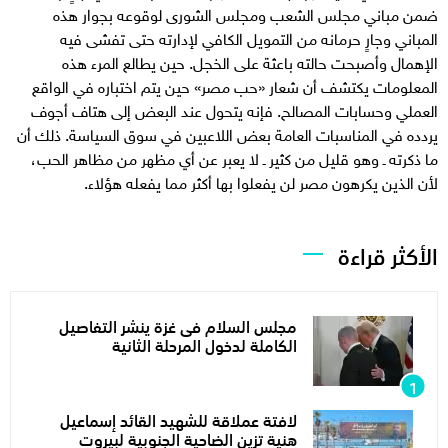
ضمن مباني مجلس الشعب ومجلس الشورى لوقوعه بجوار هذه
المباني وجارٍ حرمانه من التمويل الكافي لإدارته حتى تفشى فيه
الإهمال وأصبحت حالته باعثة على الخجل. حين يطالع المرء هذه
المعلومات يكتشف أن شعار «حب مصر» حين يتم اختباره في الواقع
العملي وحسابات المصالح. فإنه يتحول عند البعض إلى هتاف أجوف
يردده في المناسبات العامة بعض اللاعبين في سوق السياسة. ذلك أن
ما ذكرته ـ وهو قليل من كثير ـ لا يعبر عن أي مظهر من مظاهر الحب،
لأن الذين يكرهون مصر لن يفعلوا بها أكثر مما يفعله هؤلاء.
الأكثر قراءة
مجلس السلام فى غزة ينشر التفاصيل
الكاملة لدخول المرحلة الثانية
لافتة عملاقة للشهيد القائد إسماعيل
هنية تزين الضاحية الجنوبية لبيروت