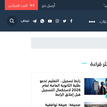
أرسل خبر
البث المباشر
ش"
 في ا...
عات
ثر قراءة
رابط تسجيل.. التعليم تدعو
طلبة الثانوية العامة لعام
2026 لاستكمال التسجيل
قبل إغلاق الرابط
صحيفة: صيغة توافقية