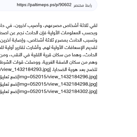
رابط مختصر
لقي ثلاثة أشخاص مصرعهم، وأصيب آخرون، في حادث
وبحسب المعلومات الأولية فإن الحادث نجم عن اصط
وتسبب الحادث بمصرع ثلاثة أشخاص، وإصابة آخرين بإ
تقديم الإسعافات الأولية لهم. وأشارت تقارير أولية
الحادث، وهما من سكان قرية اللقية في النقب، ومن 
وهم من سكان الضفة الغربية. ووصلت قوات الشرطة
[img=052015/view_1432184302.jpg]ضع تعليق الصورة هنا[/img]