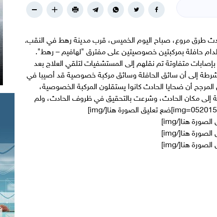
 طرق مروع، صباح اليوم الخميس، قرب مدينة رهط في النقب.
دام حافلة بمركبتين خصوصيتين على مفترق "لهافيم – رهط".
صابات متفاوتة تم نقلهم إلى المستشفيات لتلقي العلاج بعد
 للشرطة إلى أن سائق الحافلة وسائق مركبة خصوصية قد أصيبا في
المرجح أن ضحايا الحادث كانوا يستقلون المركبة الخصوصية،
 إلى مكان الحادث، وشرعت بالتحقيق في ظروف الحادث، ولم
تتضح بعد هوية الضحايا. [img=052015/view_1432184293.jpg]ضع تعليق الصورة هنا[/img]
[img=052015/view_1432184296.jpg]ضع تعليق الصورة هنا[/img]
[img=052015/view_1432184298.jpg]ضع تعليق الصورة هنا[/img]