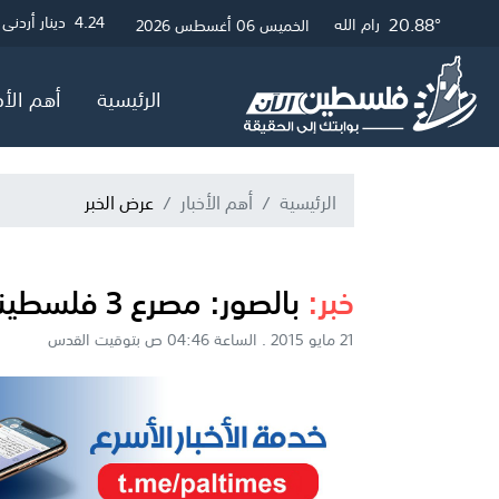
21.12°
26.72°
20.88°
3
4.24
4.05
دولار أمريكي
دينار أردني
جنيه إسترلي
غزة
القدس
رام الله
الخميس 06 أغسطس 2026
الرئيسية
أهم الأخ
الرئيسية
أهم الأخبار
عرض الخبر
خبر:
بالصور: مصرع 3 فلسطينيين وإصابة 2 بحادث
21 مايو 2015 . الساعة 04:46 ص بتوقيت القدس