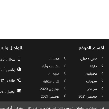
أقسام الموقع
للتواصل والا
عربي ودولي
محليات
جوال : 00970593010735
حارتنا
مقالات وآراء
واتس أب : 72592034000
تكنولوجيا
منوعات
هاتف : 00972082886017
مدونات
تقارير مختارة
من نحن
توجيهي 2020
ايميل :
ps
توجيهي 2021
توجيهي 2021
نحن نستخدم ملفات تعريف الارتباط لتخصيص تجربتك ، وتحليل أداء موقع