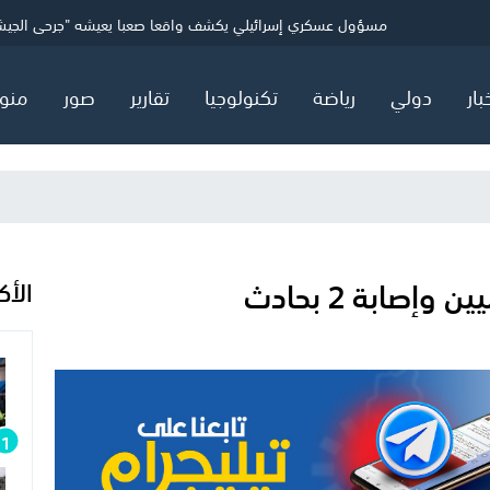
ني
الاحتلال يفرج عن 24 أسيرًا من غزة
مسؤول عسكري إسرائيلي يكشف واقعا صعبا يعيشه "جرحى الجي
بعد الأزمة.. إنفانتينو يعقد اجتماعا طارئا مع كبار مسؤولي "الفيفا"
بار
دولي
رياضة
تكنولوجيا
تقارير
صور
منو
الأك