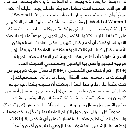
له أن يفعل ما يشاء لأنه يجلس وراء الشاشة لا يراه ولا يسمعه أحد. في
الواقع الأمر مختلف لأنك تتعامل مع بشر ولذلك ينبغي عليك أن تكون
مهذّباً وأن لا تتصرّف كما يحلو لك فأنت لست في Second Life أو
World of Warcraft بل هناك قواعد وأخلاقيات لهذا العالم الإلكتروني.
قبل فترة وضعت على طاولتي ورقة وقلم وكلما صادفت عادة سيئة
على شبكة الانترنت كتبتها باختصار حتى تكون لي مرجعاً عند إعداد هذه
التدوينة. توقعت أن أجمع خلال شهرين بعض العادات السيئة ولكن
للأسف خلال 4-5 أيام كانت الورقة مكتظة بالملاحظات ورفقاً بزوار
المدونة حاولت أن أختصر هذه التدوينة قدر الإمكان. هذه التدوينة
موجهة للجميع وأخص بها اليافعين ومستخدمي الانترنت الجدد.
[title]1. كم أرباحك من الأدسنس ؟[/title] لا تسأل غيرك كم يربح من
الإعلانات في موقعه فهذا السؤال يدخل في دائرة الخصوصيات. إذا
كنت مصّراً على طرح هذا السؤال يمكنك أن تصيغه بشكل غير مباشر
كمثل أن تستفسر من صاحب الموقع (هل تنصحني باستعمال أدسنس
؟) ومن رده ممكن تستفيد وتأخذ فكرة معيّنة عن الموضوع. هناك
بعض الناس أول سؤال يطرحونه على الموظّف الجديد هو (كم راتبك ؟)
… عموماً, كل سؤال يدور حول الأرباح المادية يعتبر تدخّل بالخصوصيات
ولا يحق لك أن تطرح هذه الاستفسارات على أي شخص إلا إذا كنت
زوجته. [title]2. على المكشوف[/title] وهي تعتبر من أقدم وأسوأ