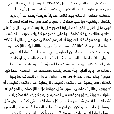
العادات على الإطلاق بحيث تعمل Forward للرسائل التي تصلك في
حين جميع عناوين البريد الإلكتروني مكشوفة للملأ فقبل أن يقرأ
المستلم محتوى الرسالة يجد قائمة طويلة عريضة يظهر بها أي بريد
إلكتروني يشتهيه ويا حب محترفي السبام (هداهم الله) لهذه الرسائل
فهي مثل الغزال الذي قدم لزيارة الضبع – زيارة ليست على البال ولا على
الخاطر. هناك طريقة تحافظ بها على خصوصية غيرك بدون أن تكشف
عنوان بريده موضّحّة بالصورة أدناه رغم تحفظي من كل رسائل ألـ FWD
الجماعية المزعجة. [title]3. مساعدة وأبغى رد عاااااجل[/title] كم مرة
مرت عليك هذه الصيغة من العناوين في المنتديات ؟ لماذا لا يكون
العنوان ملائم لصلب الموضوع ؟ ما فائدة البحث بالمنتدى لو كانت
نتائج البحث كلها بهذه الصيغة ؟ هذا التصرّف أعتبره عادة سيئة جداً
وهناك من يزيد الطين بلة عندما يكتب موضوعه في المنتدى بخط كبير
(حجم 7 بولد بلون الدم + align center). حاول أن تتصرف بما يليق
بالمكان فما ينطبق على منتدى ترفيهي لا ينطبق على منتدى تعليمي أو
تطويري. [title]4. علمني أسوي مثل موقعك[/title] صاحب الموقع له
سنوات طويلة يطوّر بموقعه من تصميم وبرمجة وإضافة محتويات
فتصله رسالة من شخص يطلب وبكل بساطة (علمني كيف أسوي مثل
موقعك). طيب حلو لكن من أين يبدأ معك بالضبط ؟ قد يتذمر البعض
ويقول (لماذا لا يرد عليه ويوجهه ؟), شخصياً كنت أرد على مثل هذه