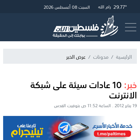
32.33°
28.86°
30.01°
29.77°
غزة
الخليل
القدس
رام الله
السبت 08 أغسطس 2026
أرسل خبر
البث المباشر
الرئيسية
مدونات
عرض الخبر
خبر:
10 عادات سيئة على شبكة
الانترنت
19 يناير 2012 . الساعة 11:52 ص بتوقيت القدس