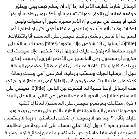
الرسائل شارحاً للطرف الآخر أنه إذا أراد أن يتعلم كيف يبني ويطوّر
موقعه فعليه أن يلتحق بدورات تعليمية أو يأخذ دروس خاصة أو يقرأ
كتب أو يبحث في جوجل وأن الأمر مسيرة شهور أو سنوات وليس
لحظات وكنت أتفاجأ برده (ما عندي مشكلة أخوي حتى لو احتاج الأمر
لسنوات أنا فاضي وعندي وقت, ضيفني على الماسنجر أنا بانتظارك).
[title]5. أرسلها ل 18 شخص وإلا ستموت[/title] وصلتك رسالة على
البريد مفادها أنه يتوجّب عليك تحويلها ل 18 شخص وإلا سيحدث لك
مكروه, أو سيتحول رجل الماسنجر من الأخضر للأزرق, أو سيتم إغلاق
بريدك ؟ كلها رسائل كاذبة وعليك أن تفكر منطقياً بمضمون الرسالة
قبل أن ترسلها لغيرك وتتسبّب بإزعاجه. أذكر حتى أنني وجدت رسالة
كهذه على عتبة البيت وصدق من قال (العنزة ترعى بمرعاها) فلو لم تجد
هذه الرسائل أرضاً خصبة لما انتشرت بين الناس. [title]6. ضيفني على
الماسنجر[/title] من الأمور المزعجة للبعض هي تلقي رسالة على البريد
(أخوي محتاجك بموضوع ضيفني على الماسنجر). لماذا لا تكتب
موضوعك ضمن الرسالة وتنتظر الطرف الآخر حتى يفحص بريده ويرد
عليك بتأني ؟ ربما هو لا يضيف أي شخص للماسنجر ؟ ربما لا يستعمل
الماسنجر بالمرة ؟ حاول أن لا تملي نفسك على أحد وبدلاً من مطالبته
الصريحة بالإضافة للماسنجر جرب تستفسر منه عن إمكانية توفر وسيلة