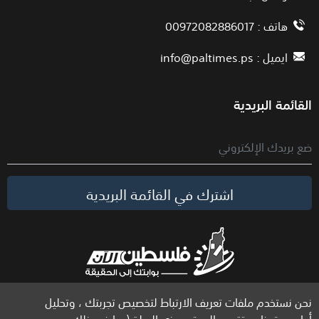
هاتف : 00972082886017
ايميل :
info@paltimes.ps
القائمة البريدية
اشترك في القائمة البريدية
نحن نستخدم ملفات تعريف الارتباط لتخصيص تجربتك ، وتحليل
الحقوق محفوظة لموقع فلسطين الآن © 2026
أداء موقعنا ، وتقديم المحتوى ذي الصلة (بما في ذلك