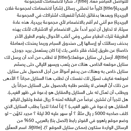
للتواصل المباشر معه. [title]7. شكراً لانضمامك للمجموعة
البريدية[/title] كثيراً ما تصلني رسائل (شكراً لانضمامك لمجموعة فلان
البريدية) وبعدها بدقائق (شكراً لتفعيلك اشتراكك في المجموعة
البريدية) مع أنني لم أقم بالانضمام لأي مجموعة بريدية. هذه عادة
سيئة, لا تحاول أن تجبر أحداً على الانضمام أو الاشتراك لأنك بهذه
الطريقة تترك انطباع سلبي وفي أغلب الأحوال يقوم الطرق الآخر
بحذف رسالتك أو إرسالها إلى صندوق السبام وربما يمنحك (معاملة
خاصة) عن طريق إنشاء فلتر خاص بك إذا كان يستعمل بريد جوجل.
[title]8. أرسل لي ستايل موقعك[/title] لا تطلب من أحد أن يرسل لك
ستايل موقعه الخاص. هناك من يتعب ويسهر الليالي حتى يصمّم
ستايل خاص به وهناك من يدفع أموالاً من أجل الحصول على ستايل
لموقعه فكيف تسوّل لك نفسك أن تطلب هذا الستايل مجاناً ؟ الأدهى
من ذلك أنّ البعض لا يقتصر طلبه بالحصول على الستايل مجاناً بل
ويطلب أن تعدّل له على الستايل والمقابل هو (دعوة في ظهر الغيب).
هل تتجرأ أن تشتري غرضاً من البقاله ثمنه 5 ريال فقط وتقول للبائع
المقابل هو (دعوة في ظهر الغيب) ؟ إذاً لماذا تتجرأ بطلب الستايل الذي
كلف صاحبه 5000 ر يال مثلاً ؟ أو سهر عليه 30 ليلة ؟ مجرد تكهّن – لو
وضع موقع ياهوو في الفوتر رابط (اتصل بنا) بالعربي, 50% من
الرسائل الواردة ستكون (ممكن ستايل الموقع ؟). [title]9. اسم المعلّق