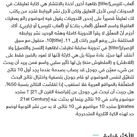
ألعاب تلبيس[/title] ظاهرة أخرى آخذة بالانتشار هي كتابة تعليقات في
المدونات ليس لأجل التعليق ولكن لأجل نشر الروابط فتجد من يكتب
لك تعليقاً قصيراً على إحدى التدوينات يقول فيه (موضوع رائع يعطيك
العافية) واسم المعلّق (ألعاب بنات) أو (ألعاب تلبيس) أو (باربي). أكاد
أجزم أنّ المعلّق لا يقرأ التدوينة كاملة وهمّه الوحيد نشر روابطه
المختلفة حتى يرفع البيج رانك إلى 11. [title]10. منقول مع سبق
الإصرار[/title] في تدوينة سابقة تطرقت لظاهرة [النسخ واللصق] ولا
أعتقد أنها مجرّد عادة سيئة بل هي كارثة لأنها لا تعود بالضرر فقط على
(اللاطش) و (الملطوش منه) بل لها تأثير سلبي واسع فمن يريد أن يبحث
عن شيء معيّن في جوجل قد يصاب بصدمة عندما يجد أول 10 نتائج
تتطرّق لنفس الموضوع. لو قام جوجل بتصفية واختزال نتائج البحث
المتعلّقة بالمواقع العربية فلا تستغرب إذا تقلصّت النتائج بنسبة 50%.
هل جربت أن تبحث في جوجل عن [قراصنة القرن ال 21] ؟ ستجد
موضوع واحد في 10 نتائج بينما لو بحثت عنه [21st Century
pirates] ستجد 10 مواضيع في 10 نتائج. لا بد من نشر التوعية لوضع
حد لهذه الكرة الثلجية المتدحرجة.
الأكثر قراءة