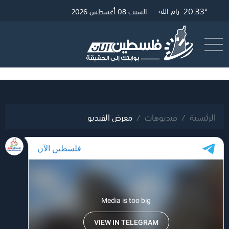
20.33°
20.57°
25.71°
غزة
القدس
رام الله
السبت 08 أغسطس 2026
أرسل خبر
البث المباشر
الرئيسية
فيديوهات
معرض الفيديو