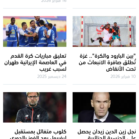
"بين البارود والكرة".. غزة
تعليق مباريات كرة القدم
تُطلق صافرة الانبعاث من
في العاصمة الإيرانية طهران
تحت الأنقاض
لسبب غريب
10 فبراير 2026
24 ديسمبر 2025
نجل زين الدين زيدان يحصل
كلوب متفائل بمستقبل
على الجنسية الجزائرية
ليفربول بعد الفوز بالدوري