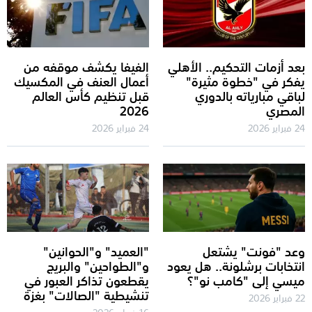
بعد أزمات التحكيم.. الأهلي
الفيفا يكشف موقفه من
يفكر في "خطوة مثيرة"
أعمال العنف في المكسيك
لباقي مبارياته بالدوري
قبل تنظيم كأس العالم
المصري
2026
24 فبراير 2026
24 فبراير 2026
وعد "فونت" يشتعل
"العميد" و"الحوانين"
انتخابات برشلونة.. هل يعود
و"الطواحين" والبريج
ميسي إلى "كامب نو"؟
يقطعون تذاكر العبور في
تنشيطية "الصالات" بغزة
22 فبراير 2026
16 فبراير 2026