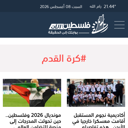
21.68°
21.44°
27.1°
غزة
القدس
رام الله
السبت 08 أغسطس 2026
أرسل خبر
البث المباشر
#كرة القدم
أكاديمية نجوم المستقبل
مونديال 2026 وفلسطين..
أقامت معسكرا خارجيا في
حين تحولت المدرجات إلى
الأردن.. هذه تفاصيله
منصة للتضامن العالمي