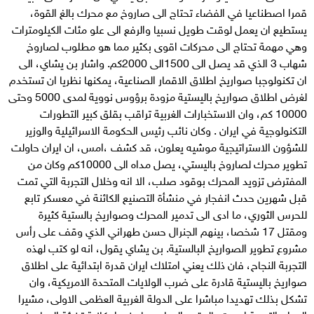
قمرا اصطناعيا في الفضاء تحتاج الى صاروخ مع محرك بالغ القوة،
يستطيع ان يعمل لوقت طويل نسبيا والرفع الى علو مئات الكيلومترات
وهي مهمة تحتاج الى محركات اقوى بكثير مما هو مطلوب لصاروخ
شهاب 3 الذي قد يصل الى 1500الى 2000كم. واشار بن يشاي، الى
ان تكنولوجبا صواريخ اطلاق الاقمار الصناعية، يمكنها نظريا ان تستخدم
لغرض اطلاق صواريخ باليستية مزودة برؤوس نووية لمدى 5000 وحتى
10000 كم، وان الاستخبارات الغربية تراقب بقلق كبير التطورات
التكنولوجية في ايران . وكان نائب رئيس الحكومة الاسرائيلية والوزير
للشؤون الاستراتيجية موشيه يعلون، قد كشف ،امس، ان ايران حاولت
تطوير محرك لصاروخ باليستي، يصل مداه الى 10000كم وكان من
المفترض تزويد المحرك بوقود صلب، الا انه وخلال التجربة التي تمت
قبل شهرين حدث انفجار في منشأة التصنيع الكائنة في معسكر تابع
للحرس الثوري، ما ادى الى تدمير المحرك وصواريخ بالستية كثيرة
ومقتل 17 شخصا، بينهم الجنرال حسن طهراني الذي وقف على رأس
مشروع تطوير الصواريخ البالستية. بن يشاي يقول، انه لو كتب لهذه
التجربة النجاح، فان ذلك يعني امتلاك ايران قدرة ابتدائية على اطلاق
صواريخ باليستية قادرة على ضرب الولايات المتحدة الامريكية، وان
تشكل بذلك تهديدا مباشرا على الدولة الغربية العظمى الاولى، مشيرا