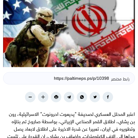
رابط مختصر
اعتبر المحلل العسكري لصحيفة "يديعوت احرونوت" الاسرائيلية، رون
بن يشاي، اطلاق القمر الصناعي الإيراني، بواسطة صاروخ تم بناؤه
وتطويره في ايران، تعبيرا عن قدرة الاخيرة على اطلاق لابعاد يصل
مداها الى الاف الكيلومترات. واضاف بن يشاي، ان القدرة على تثبيت