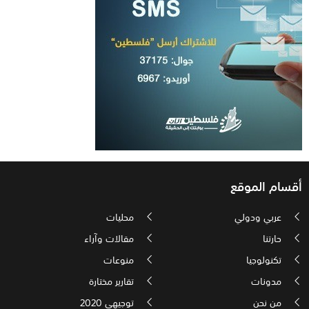
أقسام الموقع
عربي ودولي
محليات
حارتنا
مقالات وآراء
تكنولوجيا
منوعات
مدونات
تقارير مختارة
من نحن
توجيهي 2020