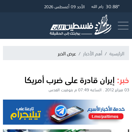
30.88°
33.25°
31.12°
غزة
القدس
رام الله
الأحد 09 أغسطس 2026
أرسل خبر
البث المباشر
الرئيسية
أهم الأخبار
عرض الخبر
خبر:
إيران قادرة على ضرب أمريكا
03 فبراير 2012 . الساعة 07:49 م بتوقيت القدس