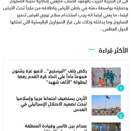
الى ان التجربة اجريت بالوقود الصلب مايعني إمكانية تخبئة الصاروخ
وحمايته بواسطة دفنه في باطن الأرض واطلاقه من ملجأ تحت الارض
ايضا، ما يعني ايضا انه يجب استخدام سلاح نووي لغرض تدمير
الصاروخ وما بداخله وذلك على غرار الصواريخ الباليستية التي تملكها
الدول العظمى .
الأكثر قراءة
ركض خلف "البرستيج".. لاعبو غزة يشنون
هجوماً حاداً على اتحاد كرة القدم رفضا
لبطولة "الألف شهيد"
الأردن يستضيف اجتماعا عربيا وإسلاميا
لبحث تصعيد الاحتلال الإسرائيلي في
القدس
صدام بين كاتس وقيادة المنطقة
الوسطى بجيش الاحتلال