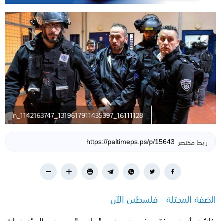
16111128_1319617911435397_1142163747_n
رابط مختصر
الضفة المحتلة - فلسطين الآن
ناشد أسرى فتح في سجن "جلبوع"، جميع المؤسسات