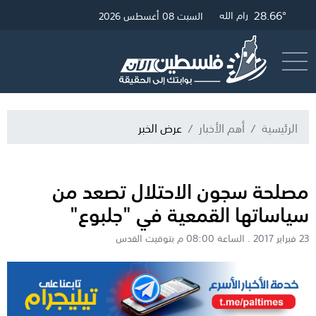
28.66°
31.83°
28.9°
غزة
القدس
رام الله
السبت 08 أغسطس 2026
أرسل خبر
البث المباشر
الرئيسية
أهم الأخبار
عرض الخبر
مصلحة سجون الاحتلال تصعد من
سياساتها القمعية في "جلبوع"
23 فبراير 2017 . الساعة 08:00 م بتوقيت القدس