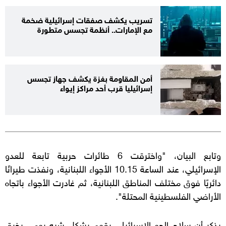
تسريب يكشف صفقات إسرائيلية ضخمة
مع الإمارات.. أنظمة تجسس متطورة
أمن المقاومة بغزة يكشف جهاز تجسس
إسرائيليا قرب أحد مراكز إيواء
وتابع البيان، "واخترقت 6 طائرات حربية تابعة للعدو
الإسرائيلي، عند الساعة 10.15 الأجواء اللبنانية، ونفذت طيرانًا
دائريًا فوق مختلف المناطق اللبنانية، ثم غادرت الأجواء باتجاه
الأراضي الفلسطينية المحتلة".
يذكر أن سلاح الجو الإسرائيلي يقوم بشكل شبه يومي بخرق