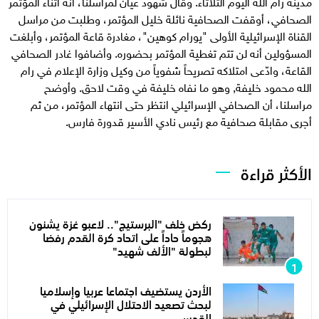
مدينة رام الله اليوم الثلاثاء. وقال شهود عيان لمراسلنا، أنه أثناء المؤتمر
الصحافي، أوقفت الصحافية نائلة خليل المؤتمر، وطلبت من مراسل
القناة الإسرائيلية الأولى "يورام كوهين"، مغادرة قاعة المؤتمر، وأبلغت
المسؤولين أنه لن تتم تغطية المؤتمر بحضوره. وأضافوا غادر الصحافي
القاعة، وادّعى امتلاكه تصريحاً شفوياً من وكيل وزارة الإعلام في رام
الله محمود خليفة, وهو ما نفاه خليفة في وقت لاحق. وأوضح
مراسلنا، أن الصحافي الإسرائيلي انتظر حتى انتهاء المؤتمر، من ثم
أجرى مقابلة صحافية مع رئيس نادي الأسير قدورة فارس.
الأكثر قراءة
ركض خلف "البرستيج".. لاعبو غزة يشنون
هجوماً حاداً على اتحاد كرة القدم رفضا
لبطولة "الألف شهيد"
الأردن يستضيف اجتماعا عربيا وإسلاميا
لبحث تصعيد الاحتلال الإسرائيلي في
القدس