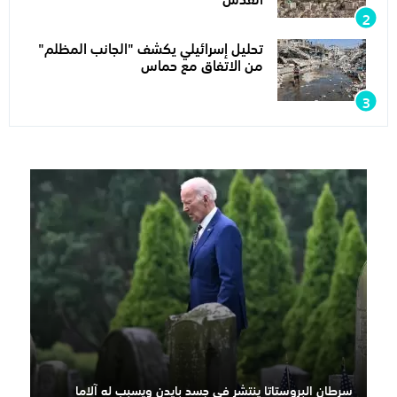
تحليل إسرائيلي يكشف "الجانب المظلم"
من الاتفاق مع حماس
سرطان البروستاتا ينتشر في جسد بايدن ويسبب له آلاما