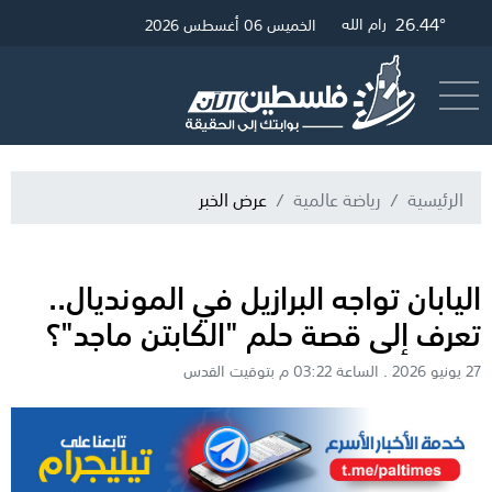
28.36°
26.68°
26.44°
25.53°
غزة
الخليل
القدس
رام الله
الخميس 06 أغسطس 2026
أرسل خبر
البث المباشر
الرئيسية
رياضة عالمية
عرض الخبر
اليابان تواجه البرازيل في المونديال..
تعرف إلى قصة حلم "الكابتن ماجد"؟
27 يونيو 2026 . الساعة 03:22 م بتوقيت القدس