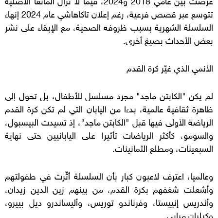
تتوسع عبر قصص فرعية، رغم إعلان تاكاهاشي عام 2024 إنهاء
السلسلة الشهرية بسبب ظروفه الصحية، مع الإبقاء على نشر
بعض الأحداث بصيغ أخرى.
الأنمي الذي غيّر كرة القدم
لم يكن "الكابتن ماجد" مجرد مسلسل للأطفال، بل تحول إلى
ظاهرة ثقافية عالمية، بدءا من اليابان التي لم تكن كرة القدم
الرياضة الأولى فيها قبل "الكابتن ماجد"، إذ تسيدت البيسبول،
والسومو، كأكثر الرياضات تأثيرا على اليابانيين حتى نهاية
السبعينات، ومطلع الثمانينات.
وعالميا، اعترف لاعبون كبار بأن السلسلة أثّرت في طفولتهم
وأشعلت شغفهم بكرة القدم، من بينهم زين الدين زيدان،
وأندريس إنييستا، وفرناندو توريس، وأليساندرو ديل بييرو،
وكيليان مبابي.