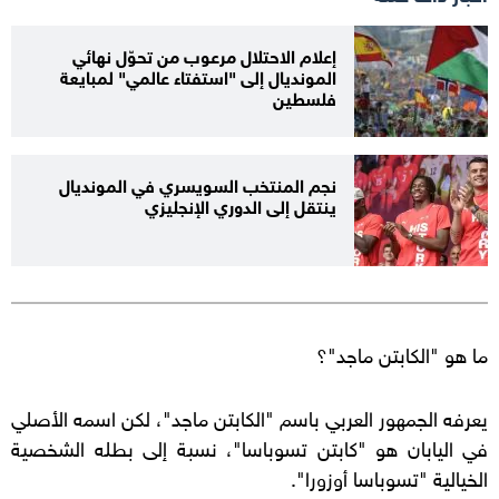
إعلام الاحتلال مرعوب من تحوّل نهائي
المونديال إلى "استفتاء عالمي" لمبايعة
فلسطين
نجم المنتخب السويسري في المونديال
ينتقل إلى الدوري الإنجليزي
ما هو "الكابتن ماجد"؟
يعرفه الجمهور العربي باسم "الكابتن ماجد"، لكن اسمه الأصلي
في اليابان هو "كابتن تسوباسا"، نسبة إلى بطله الشخصية
الخيالية "تسوباسا أوزورا".