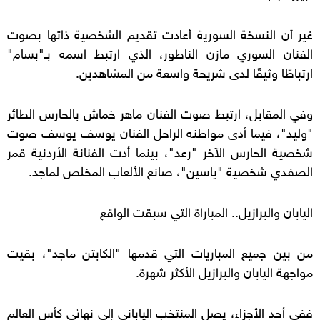
غير أن النسخة السورية أعادت تقديم الشخصية ذاتها بصوت
الفنان السوري مازن الناطور، الذي ارتبط اسمه بـ"بسام"
ارتباطًا وثيقًا لدى شريحة واسعة من المشاهدين.
وفي المقابل، ارتبط صوت الفنان ماهر خماش بالحارس الطائر
"وليد"، فيما أدى مواطنه الراحل الفنان يوسف يوسف صوت
شخصية الحارس الآخر "رعد"، بينما أدت الفنانة الأردنية قمر
الصفدي شخصية "ياسين"، صانع الألعاب المخلص لماجد.
اليابان والبرازيل.. المباراة التي سبقت الواقع
من بين جميع المباريات التي قدمها "الكابتن ماجد"، بقيت
مواجهة اليابان والبرازيل الأكثر شهرة.
ففي أحد الأجزاء، يصل المنتخب الياباني إلى نهائي كأس العالم