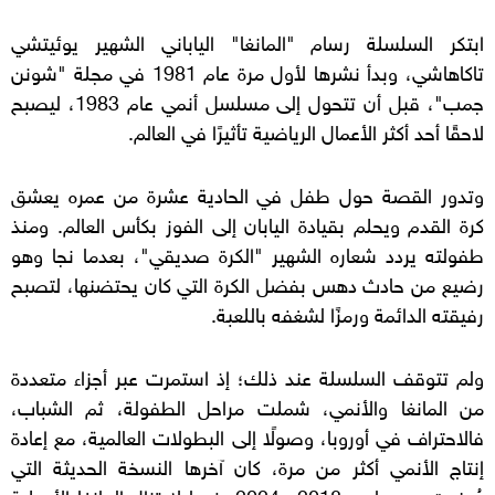
ابتكر السلسلة رسام "المانغا" الياباني الشهير يوئيتشي
تاكاهاشي، وبدأ نشرها لأول مرة عام 1981 في مجلة "شونن
جمب"، قبل أن تتحول إلى مسلسل أنمي عام 1983، ليصبح
لاحقًا أحد أكثر الأعمال الرياضية تأثيرًا في العالم.
وتدور القصة حول طفل في الحادية عشرة من عمره يعشق
كرة القدم ويحلم بقيادة اليابان إلى الفوز بكأس العالم. ومنذ
طفولته يردد شعاره الشهير "الكرة صديقي"، بعدما نجا وهو
رضيع من حادث دهس بفضل الكرة التي كان يحتضنها، لتصبح
رفيقته الدائمة ورمزًا لشغفه باللعبة.
ولم تتوقف السلسلة عند ذلك؛ إذ استمرت عبر أجزاء متعددة
من المانغا والأنمي، شملت مراحل الطفولة، ثم الشباب،
فالاحتراف في أوروبا، وصولًا إلى البطولات العالمية، مع إعادة
إنتاج الأنمي أكثر من مرة، كان آخرها النسخة الحديثة التي
عُرضت بين عامي 2018 و2024، فيما لا تزال المانغا الأصلية