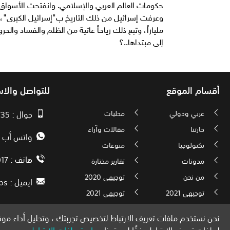
حكومات العالم العربي والإسلامي. وانفتحت الأسواق ل
ملياراً، وتبع ذلك رياحاً عاتية من الظلم والفساد والحر
إلى مبتداها..؟
أقسام الموقع
للتواصل والا
عربي ودولي
محليات
جوال : 00970593010735
حارتنا
مقالات وآراء
واتس أب : 72592034000
تكنولوجيا
منوعات
هاتف : 00972082886017
مدونات
تقارير مختارة
من نحن
توجيهي 2020
ايميل :
ps
توجيهي 2021
توجيهي 2021
نحن نستخدم ملفات تعريف الارتباط لتخصيص تجربتك ، وتحليل أداء موقع
لملفات تعريف الارتباط وفقًا لموقعنا
سياسة ملفات الارتباط
.
الحقوق محفوظة لموقع فلسطين الآن © 2026