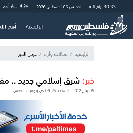
32.51°
30.57°
30.33°
3
4.24
4.05
دولار أمريكي
دينار أردني
جنيه إسترلي
غزة
القدس
رام الله
الخميس 06 أغسطس 2026
الرئيسية
أهم الأخ
الرئيسية
مقالات وآراء
عرض الخبر
خبر:
شرق إسلامي جديد .. مف
09 يناير 2012 . الساعة 09:25 ص بتوقيت القدس