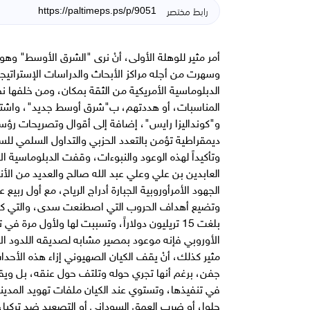
رابط مختصر
أمر مثير للوهلة الأولى، أنْ نرى "الشرق الأوسط" وه
وسهرت من أجله مراكز الأبحاث والدراسات الإستراتيج
الدبلوماسية الأمريكية من الثقة بمكان، ومن خلفها 
المناسبات، أو هددتهم، ب"شرق أوسط جديد"، واشته
و"كونداليزا رايس"، إضافة إلى أقوال وتصريحات ر
ديمقراطية تؤمن بالتعدد الحزبي والتداول السلمي للس
وتأكيداً لهذه الوعود والنبوءات، وقفت الدبلوماسية ا
العابدين بن علي وعلي عبد الله صالح والعديد من الأ
الجهود الأمرأوروبية الجبارة أدراج الرياح، مع أول رب
وتضيع أهداف الحروب التي اصطنعت سدى، والتي كلفت ا
بلغت 15 تريليون دولاراً، وتسببت لها ولأول مرة ف
الأوروبي فإنه موعود بمصير مشابه لصديقه اللدود الأ
مثير كذلك، أنْ يقف الكيان الصهيوني إزاء هذه الأحد
جفن، برغم أنها تجري حوله وتلتف حول عنقه، بل ويقوم
في تنفيذها، وتستوي عند الكيان ملفات تهويد المدين
حلوا، أو ضرب العمق السوداني أو التصعيد ضد تركيا، أ