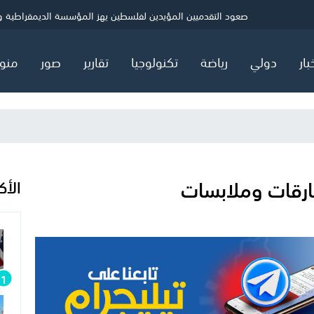
ني
الصحة بغزة: شهيد و5 إصابات خلال 24 ساعة
حماس: ننتظر ردًا رسميًا بشأن خارطة المرحلة الثانية
صعود التقدميين المؤيدين لفلسطين يهز المؤسسة الديمقراطية ويثي
بار
دولي
رياضة
تكنولوجيا
تقارير
صور
منو
ارقات وملابسات
الأك