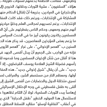
هؤلاء "السلفيون"، عشية الثورات وخلالها، الخروج (إلى)
والإحتجاج) في الميادين، بذريعة أنّ (قتال) الحكام منهي
المشاركة في الإنتخابات، وبرغم ذلك فقد كانت المفار
الإنتخابات، برغم تصديهم لمجالس العلم وخلوّ ميادي
أنهم منهم ومعهم، وحكم الناس بفطرتهم على أيّ الفري
المسلمين يكادون يكونون أبرز ما في الحدث السياسي ا
ما يزعم بعض المؤرخين المعاصرين، قد يذكر هذه الحق
السنين ب "العصر الإخواني"، على غرار "العصر الأيوبي
فإنه من الواجب على الجميع أنْ يبذل أقصى الجهد في 
هنا لا أقلل من شأن الإخوان المسلمين وما قدموه ل
رأسهم فضيلة الشيخ العلامة يوسف القرضاوي، إلا أ
جديد"، على أن يقال "شرق إخواني جديد". هذه المفار
أولها، ومعظم النار من مستصغر الشرر، والمراقب لمج
تسري متخللة الدول والحضارات من أقصى الشرق إلى أ
إرهاصاً ببدء الثورات السلمية، لولا أنّ اللئام تظاه
لاستئصال هذا المولود الخطير "طفل الحجارة" الذي ي
في أعقاب "اتفاقية أوسلو" مقاليد التسلط المطلق ع