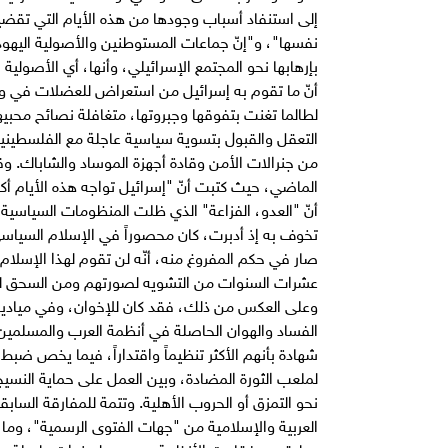
إلى استنفاد أسباب وجودها من هذه الأيام التي تقضيه
نفسها"، و"إنّ جماعات المستوطنين والأصولية اليهود
بإرهابها نحو المجتمع الإسرائيلي، وأنها، أي الأصولية ا
أنّ ما تقوم به إسرائيل من استعراض للعضلات في 
لطالما تغنت بتفوقها وجبروتها، متغافلة نصائح محبي
التعقل والقبول بتسوية سياسية عاجلة مع الفلسطيني
من جنرالات الأمن وقادة أجهزة الموساد والشاباك. و
الماضي، حيث كتبت أنّ "إسرائيل تواجه هذه الأيام أكبر
أنّ "العدو، الفزاعة" الذي ظلت المنظومات السياسية ا
تخوف به إذ أدبرت، كان محصوراً في الإسلام السي
صار في حكم المفروغ منه، أنّه لن تقوم لهذا الإسلام، 
عشرات السنوات من التشويه لصورتهم ومن السحق لمؤ
وعلى العكس من ذلك، فقد كان للإخوان، وفي ميادين ال
الفساد والهوان الحاصلة في أنظمة العرب والمسلمين
شهادة بأنهم الأكثر تنظيماً واقتداراً، فيما يخص ضبط
لملعب الثورة المضادة، وبين العمل على حماية النسيج 
نحو التمزق أو الحروب الأهلية. وتتمة للمفارقة الساب
العربية والإسلامية من "جهات الفتوى الرسمية"، وم
وطرقهم، فقامت الأنظمة بدعمهم لسنوات طويلة، وفتح