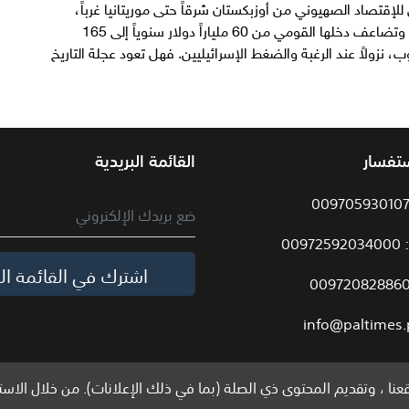
لإقتصاد الصهيوني من أوزبكستان شرقاً حتى موريتانيا غرباً،
وعرفت إسرائيل من ذلك التاريخ ب"إسرائيل الكبرى"، وتضاعف دخلها القومي من 60 ملياراً دولار سنوياً إلى 165
وب، نزولاً عند الرغبة والضغط الإسرائيليين. فهل تعود عجلة التاريخ
ستفسار
القائمة البريدية
009
اشترك في القائمة الب
info@paltimes.
نا ، وتقديم المحتوى ذي الصلة (بما في ذلك الإعلانات). من خلال الاست