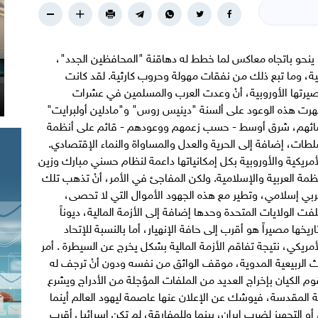
و ينحو باتجاه معاكس لما خطط له دهاقنة "المحافظين الجدد"،
ية، وما تبع ذلك من نفقات مهولة وحروب كارثية. لقد كانت
نصيرتها الأوروبية، أنْ وعدت العرب والمسلمين في عشرات
رت هذه الوعود على ألسنة "دينيس روس" و"مادلين أولبرايت"
ؤسائهم، شرق أوسط - حسب زعمهم ووعودهم - قائم على أنظمة
لطات، إضافة إلى الحرية والعدل والمساواة والنماء الإقتصادي.
لأمريكية والأوروبية بكل إمكانياتها داعمة لنظام حسني مبارك وزين
نظمة العربية والإسلامية. ولكن المفاجئ في الأمر، أنْ تذهب تلك
يع عربي إسلامي، وتطير مع هذه الجهود الأموال التي لا تحصى،
لولايات المتحدة وحدها إضافة إلى الأزمة المالية، ديوناً
ي تاريخها مصيراً هو أقرب إلى حافة الإنهيار، أما بالنسبة للإتحاد
مريكي، نتيجة تفاقم الأزمة المالية بشكل يخرج عن السيطرة . أمر
اث الربيعية المدوية، موقف الواثق من نفسه ودون أنْ ترجف له
 الكيان بإخراج العديد من الملفات المؤجلة من الأدراج ويشرع
ة المقدسة، فيوشك عن الإعلان عنها عاصمة ليهود العالم أينما
و التجهيز لضرب إيران، بينما وللمفارقة، لم تكن إسرائيل أقرب