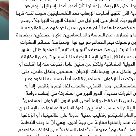
ا، حتى قال بعض زعمائها "أنّ أعدى أعداء إسرائيل اليوم هو
ية التي تنتهج أسلوب الإرهاب ضد الفلسطينيين سوف تتجه قريباً
ليهودية، أخطر على إسرائيل من القنبلة النووية الإيرانية". ويبدو
وجه خصومها هذه الأيام هو من سبيل تخويفهم من قوة وهمية
ها وأنصارها، من الساسة والدبلوماسيين وكبار الصحفيين، بضرورة
ين وسلوك نهج التصالح مع جيرانها، ومتجاهلة لنصائح العشرات
قد أشارت إلى هذا صحيفة "نيويورك تايمز" الصادرة خلال الشهر
 عملية تآكل لبيئتها الإستراتيجية منذ تأسيسها". ومن المفارقة،
لدولية المتعاقبة ولأكثر من ستين عاماً، تخوف منه إذا أقبلت أو
اسي بشكل عام، وبجماعات الإخوان المسلمين بشكل خاص، حتى
وتحديداً للإخوان المسلمين قائمة أبداً، بسبب ما تلقوه وعبر
سساتهم، ومن التعذيب والموت لقاداتهم وأبنائهم، إلا أنه
ثورات تحديداً، الدور الأبرز في المشاركة في إيقاف دوامة
، ليس ذلك فقط، وإنما أعطى المراقبون "الإخوان المسلمين"
 الإيقاع الحساس، فيما بين الثورة السلمية ومنعها من الإستدراج
العام للمجتمع وتغليب مدنية الدولة على طائفيتها، أو انزلاقها
قة، فقد رافقتها مقاربة من جهة أخرى، وهي أنّ ما رعته الأنظمة
ا صار "بعضهم" معروفاً ب"علماء السلفية" على اختلاف مذاهبهم
ت أمامهم سبل العمل والدعوة والإنتشار، فكان أنْ حرّمَ