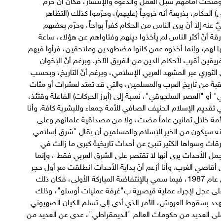
 الحكام، بذريعة أنه خروجاً (عليهم)، وحرّموا كذلك (التظاهر
ٌ عنه إلا أنْ يرى الناس من الحكام كفراً بواحاً، وحرّم بعضهم
قة أنّ أكثر الناس لم يأخذوا دينهم وفتاواهم عن هؤلاء، ساعة
نها لهم، وإنما أخذوه عمن كانوا مضطهدين وملاحقين، فرأوا فيهم
قين أقرب لأحكام الدين من الفريق الآخر. وبرغم أنّ الإخوان
لثوري عبر المشهد العربي الإسلامي، وبرغم أنّ التاريخ، وبحسب
بة من تاريخ العرب والمسلمين، والتي قد تمتد لعشرات أو مئات
" أو "العصر السلجوقي"، نسبة إلى (أبرز الحركات) الفاعلة وقتئذ،
تقديم الإسلام الحنيف الصافي للأمة جمعاء وللبشرية كافة. وأنا
لأمة خلال ثمانين عاماً مضت، ولا من مصداقية علمائهم وعلى
نه سيكون من الخير للإسلام والمسلمين أن يقال "شرق إسلامي
قات وسواها الكثير تنبئ عن أحداث تاريخية كبرى ما زالت في
مل الأحداث يرى أنها لا تقتصر على الشرق العربي فقط ، وإنما
قاصي الغرب. وأنا أزعم أنّ بداية الأحداث انطلقت مع أول حجر
ألقى به طفل فلسطيني في وجه الإحتلال الإسرائيلي عام 1987، فيما سمي بالإنتفاضة المباركة الأولى، فكان ذلك
روا على عجل لإجراء عملية قيصرية ب"غرفة عمليات أوسلو"، وذلك
هدد بسقوط العروش، الأمر الذي أدى إلى تسلم الكيان الصهيوني
لى العديد من حكومات العالم "الديمقراطي"، عدى عن العديد من