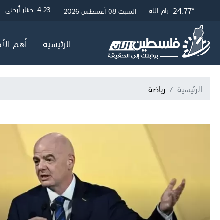
25.01°
24.77°
28.39°
3
4.23
4.05
دولار أمريكي
دينار أردني
جنيه إسترلين
غزة
القدس
رام الله
السبت 08 أغسطس 2026
الرئيسية
أهم الأخ
الرئيسية
رياضة