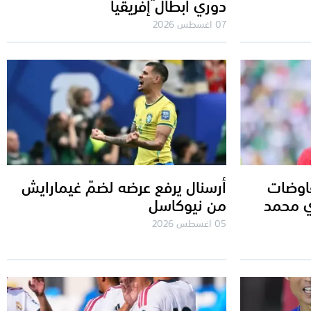
دوري أبطال إفريقيا
07 اغسطس 2026
فاوضات
أرسنال يرفع عرضه لضمّ غيمارايش
ي محمد
من نيوكاسل
05 اغسطس 2026