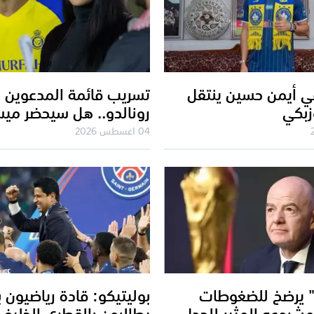
قي أيمن حسين ينتقل
تسريب قائمة المدعوين 
زبكي
رونالدو.. هل سيحضر مي
04 اغسطس 2026
" يرضخ للضغوطات
بوليتيكو: قادة رياضيون بأ
مشروعه المثير للجدل
يطالبون بالقطري الخليفي