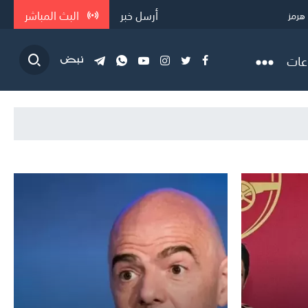
أرسل خبر
البث المباشر
هرمز
 لشروط إي...
عات