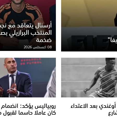
أرسنال يتعاقد مع نج
المنتخب البرازيلي بص
فا"
ضخمة
08 اغسطس 2026
وغندي بعد الاعتداء
روبياليس يؤكد: انضمام 
ارع
كان عاملا حاسما لقبول 