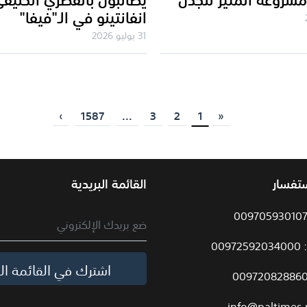
انفانتينو في الـ"فيفا"
31 يوليو 2026
›
1587
...
3
2
1
«
ستفسار
القائمة البريدية
009
اشترك في القائمة الب
info@paltimes.