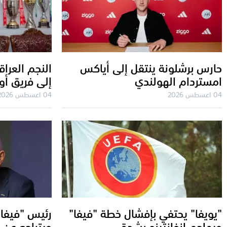
حارس برشلونة ينتقل إلى أياكس
النجم العرا
امستردام الهولندي
إلى فريق أو
04 اغسطس 2026
04 اغسطس 2026
"يويفا" يحتفي بإفشال خطة "فيفا"
رئيس "فيفا
ويهاجم إنفانتينو بشدة
ويتراجع عن 