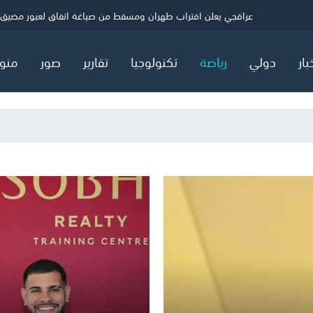
ي
"اليونيسف" توقف موظفا بتهمة التجسس لصالح "إسرائيل"
عراقجي يعلن اقتراب طهران ومسقط من صياغة اتفاق لعبور مضيق 
الحرس الثوري يرهن إعادة فتح مضيق هرمز بالقبول الأمريكي الكامل
بار
دولي
رياضة
تكنولوجيا
تقارير
صور
منو