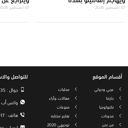
01 اغسطس 2026
01 اغسطس 2026
أقسام الموقع
للتواصل والا
عربي ودولي
محليات
جوال : 00970593010735
حارتنا
مقالات وآراء
واتس أب : 72592034000
تكنولوجيا
منوعات
هاتف : 00972082886017
مدونات
تقارير مختارة
من نحن
توجيهي 2020
ايميل :
ps