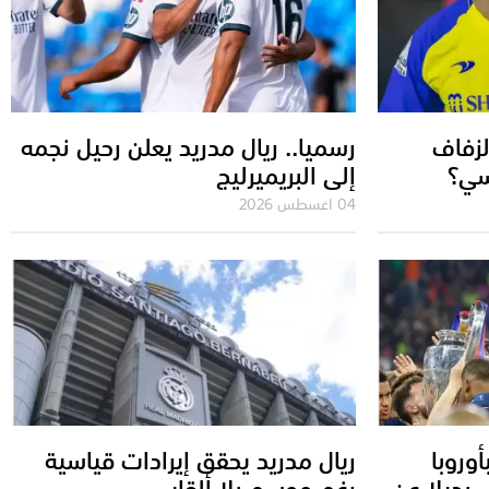
لزفاف
رسميا.. ريال مدريد يعلن رحيل نجمه
سي؟
إلى البريميرليج
04 اغسطس 2026
وروبا
ريال مدريد يحقق إيرادات قياسية
 بديلا عن
رغم موسم بلا ألقاب