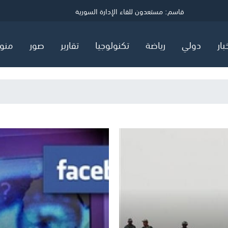
ي
قاسم: مستعدون للقاء الإدارة السورية
توضيح مهم صادر عن هيئة البترول في قطاع غزة
السعودية وتركيا وباكستان توقع اتفاق "دفاع مشترك"
بار
دولي
رياضة
تكنولوجيا
تقارير
صور
منو