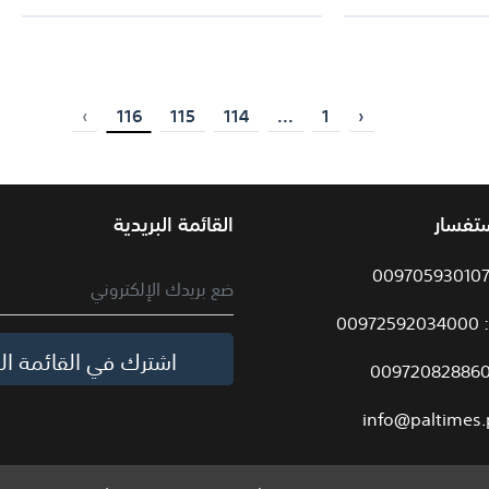
›
116
115
114
...
1
‹
ستفسار
القائمة البريدية
009
اشترك في القائمة الب
info@paltimes.