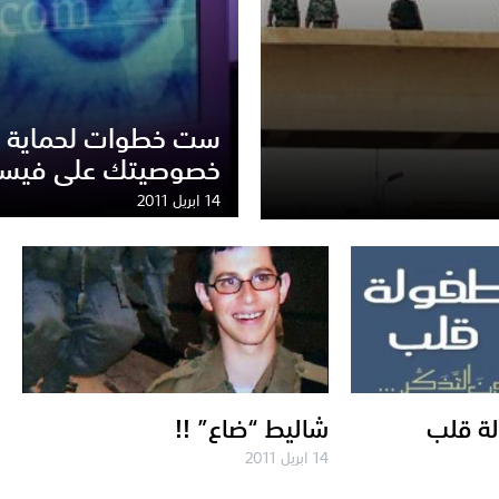
ست خطوات لحماية
خصوصيتك على فيس
14 ابريل 2011
لة قلب
شاليط “ضاع” !!
14 ابريل 2011