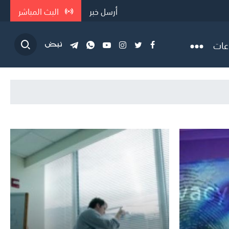
أرسل خبر
البث المباشر
عات