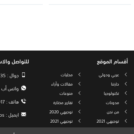
أقسام الموقع
للتواصل والا
عربي ودولي
محليات
جوال : 00970593010735
حارتنا
مقالات وآراء
واتس أب : 72592034000
تكنولوجيا
منوعات
هاتف : 00972082886017
مدونات
تقارير مختارة
من نحن
توجيهي 2020
ايميل :
ps
توجيهي 2021
توجيهي 2021