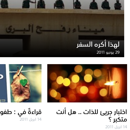
لهذا أكره السفر
29 يونيو 2011
اختبار جريئ للذات .. هل أنت
قراءةٌ في : طفو
متكبر ؟
14 ابريل 2011
14 ابريل 2011