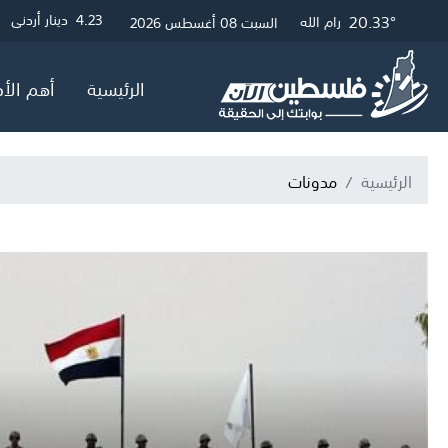
25.71°
20.57°
20.33°
3
4.23
4.05
دولار أمريكي
دينار أردني
جنيه إسترلين
غزة
القدس
رام الله
السبت 08 أغسطس 2026
الرئيسية
أهم الأخ
الرئيسية
مدونات