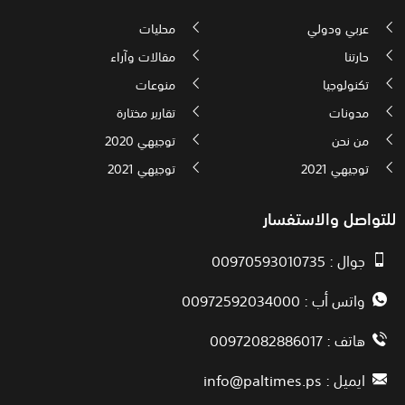
عربي ودولي
محليات
حارتنا
مقالات وآراء
تكنولوجيا
منوعات
مدونات
تقارير مختارة
من نحن
توجيهي 2020
توجيهي 2021
توجيهي 2021
للتواصل والاستفسار
جوال : 00970593010735
واتس أب : 00972592034000
هاتف : 00972082886017
ايميل :
info@paltimes.ps