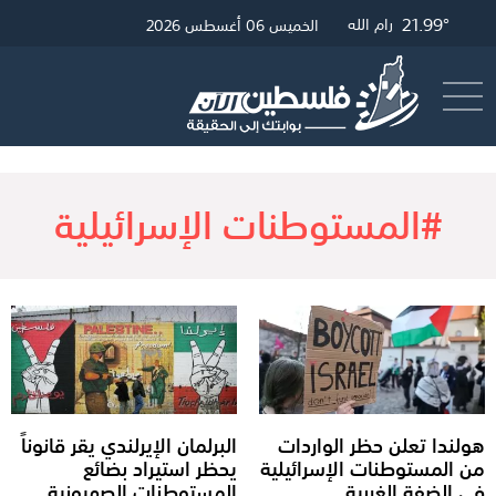
22.23°
26.77°
21.99°
غزة
القدس
رام الله
الخميس 06 أغسطس 2026
أرسل خبر
البث المباشر
#المستوطنات الإسرائيلية
هولندا تعلن حظر الواردات
البرلمان الإيرلندي يقر قانوناً
من المستوطنات الإسرائيلية
يحظر استيراد بضائع
في الضفة الغربية
المستوطنات الصهيونية