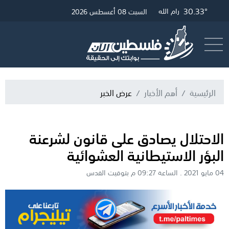
30.33°
33.29°
30.57°
29.42°
غزة
الخليل
القدس
رام الله
السبت 08 أغسطس 2026
أرسل خبر
البث المباشر
الرئيسية
أهم الأخبار
عرض الخبر
الاحتلال يصادق على قانون لشرعنة
البؤر الاستيطانية العشوائية
04 مايو 2021 . الساعة 09:27 م بتوقيت القدس