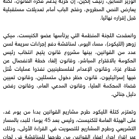
يعارض النص المطروح، وفتح الباب أمام تعديلات مستقبلية
قبل إقراره نهائيا.
وانعقدت اللجنة المنظمة التي يرتأسها عضو الكنيست، ميكي
زوهر (الليكود)، مساء اليوم، لمناقشة دفع إجراءات سريعة لسن
عدد من القوانين، بينها مشروع قانون يتيح انتخاب رئيس
الحكومة بالاقتراع المباشر، وقانون إلغاء خطة الانفصال عن
قطاع غزة، وقانون الإعدام لفلسطينيين نفذوا عمليات قُتل
فيها إسرائيليون، قانون حظر دخول متسللين، وقانون تعيين
قضاة المحكمة العليا، وقانون المدعي العام، وقانون رفض
دليل جنائي.
وتعتزم كتلة الليكود طرح مشاريع القوانين بدءا من يوم غد،
على الهيئة العامة للكنيست، وليس بعد 45 يوما؛ للبدء بالمسار
التشريعي وطرح المشاريع للتصويت في القراءة الأولى، وذلك
عبر إقرار إجراء إعفاء القوانين من طرحها للمناقشة في لجان