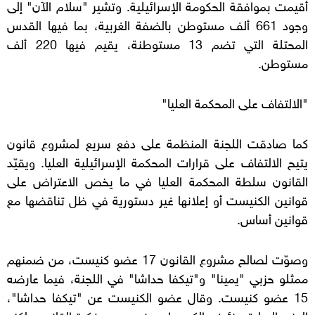
أقيمت بموافقة الحكومة الإسرائيلية. وتشير "سلام الآن" إلى
وجود 661 ألف مستوطن بالضفة الغربية، بما فيها القدس
المحتلة التي تضم 13 مستوطنة، يقيم فيها 220 ألف
مستوطن.
"الالتفاف على المحكمة العليا"
كما صادقت اللجنة المنظمة على دفع سريع لمشروع قانون
يتيح الالتفاف على قرارات المحكمة الإسرائيلية العليا. ويقيّد
القانون سلطة المحكمة العليا في ما يخص الاعتراض على
قوانين الكنيست أو إعلانها غير دستورية في ظل تناقضها مع
قوانين أساس.
وصوّت لصالح مشروع القانون 17 عضو كنيست، من ضمنهم
ممثلو حزبي "يمينا" و"تيكفا حداشا" في اللجنة، فيما عارضه
15 عضو كنيست. وقال عضو الكنيست عن "تيكفا حداشا"،
الوزير السابق، زئيف إلكين، إن حزبه يدعم فكرة القانون، لكنه