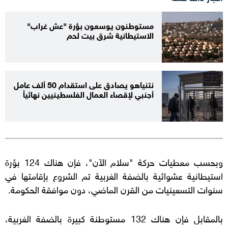
مستوطنون يوسعون بؤرة "عش غراب"
الاستيطانية شرق بيت لحم
نتنياهو يصادق على استقدام 50 ألف عامل
أجنبي لإقصاء العمال الفلسطينيين نهائياً
وبحسب معطيات حركة "سلام الآن"، فإن هناك 124 بؤرة
استيطانية عشوائية بالضفة الغربية تم الشروع بإقامتها في
سنوات التسعينيات من القرن الماضي، دون موافقة الحكومة.
بالمقابل فإن هناك 132 مستوطنة كبيرة بالضفة الغربية،