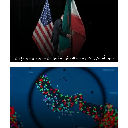
تقرير أمريكي: كبار قادة الجيش يبحثون عن مخرج من حرب إيران