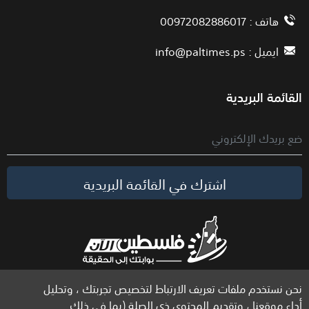
هاتف : 00972082886017
ايميل :
info@paltimes.ps
القائمة البريدية
اشترك في القائمة البريدية
نحن نستخدم ملفات تعريف الارتباط لتخصيص تجربتك ، وتحليل
الحقوق محفوظة لموقع فلسطين الآن © 2026
أداء موقعنا ، وتقديم المحتوى ذي الصلة (بما في ذلك