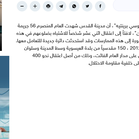
أوضح قائد شرطة الاحتلال الإسرائيلي في القدس "يوسي برينتيه"، أن مدينة القدس شهدت العام المنصرم 56 جريمة
، لافتاً إلى اعتقال اثني عشر شخصاً للاشتباه بضلوعهم في هذه
خطورة إلى هذه الممارسات وقد استحدثت دائرة جديدة للتعامل معها.
على صعيد آخر اعترف "برينتيه" باعتقال شرطته عام 2012 ، 150 مقدسياً من بلدة العيسوية وسط المدينة وسلوان
جنوب الأقصى خلال المواجهات التي شهدتها البلدتين على مدار العام الفائت، وذلك من أصل اعتقال نحو 400
 خلفية مقاومة الاحتلال.