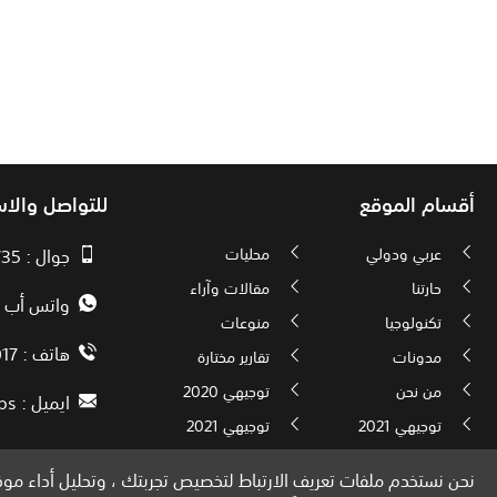
أقسام الموقع
للتواصل والا
عربي ودولي
محليات
جوال : 00970593010735
حارتنا
مقالات وآراء
واتس أب : 72592034000
تكنولوجيا
منوعات
هاتف : 00972082886017
مدونات
تقارير مختارة
من نحن
توجيهي 2020
ايميل :
ps
توجيهي 2021
توجيهي 2021
نحن نستخدم ملفات تعريف الارتباط لتخصيص تجربتك ، وتحليل أداء موقع