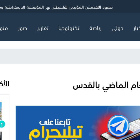
ي
الصحة بغزة: شهيد و5 إصابات خلال 24 ساعة
حماس: ننتظر ردًا رسميًا بشأن خارطة المرحلة الثانية
صعود التقدميين المؤيدين لفلسطين يهز المؤسسة الديمقراطية ويثير
بار
دولي
رياضة
تكنولوجيا
تقارير
صور
منو
الأك