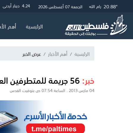
21.12°
26.52°
20.88°
3
4.24
4.05
دولار أمريكي
دينار أردني
جنيه إسترلين
غزة
القدس
رام الله
الجمعة 07 أغسطس 2026
الرئيسية
أهم الأخ
الرئيسية
أهم الأخبار
عرض الخبر
خبر:
56 جريمة للمتطرفين العام الماضي بالقدس
04 مارس 2013 . الساعة 07:54 ص بتوقيت القدس