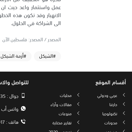
عمل واستثمار واعد حيث ان س
الانهيار وقد تكون هذه الخطو
الى الشراكة في الحلول.
المصدر / المصدر: فلسطين الآن
#الشيكل
#أزمة الشيكل
أقسام الموقع
للتواصل والا
عربي ودولي
محليات
جوال : 00970593010735
حارتنا
مقالات وآراء
واتس أب : 72592034000
تكنولوجيا
منوعات
هاتف : 00972082886017
مدونات
تقارير مختارة
من نحن
توجيهي 2020