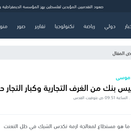
ني
الصحة بغزة: شهيد و5 إصابات خلال 24 ساعة
حماس: ننتظر ردًا رسميًا بشأن خارطة المرحلة الثانية
صعود التقدميين المؤيدين لفلسطين يهز المؤسسة الديمقراطية ويثي
بار
دولي
رياضة
تكنولوجيا
تقارير
صور
منو
ض المقال
 موسى
س بنك من الغرف التجارية وكبار التجار ح
 ما هو مستطاع لمعالجة ازمة تكدس الشيك في ظل التعنت