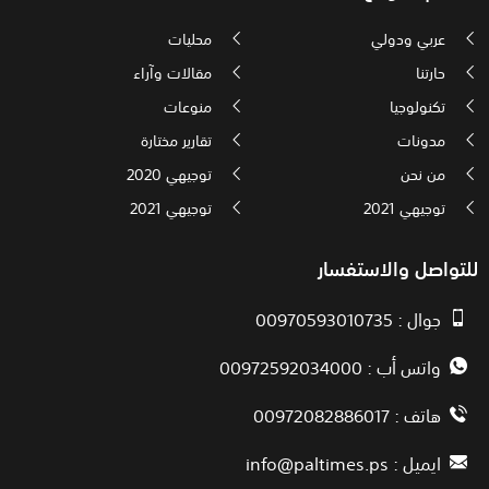
عربي ودولي
محليات
حارتنا
مقالات وآراء
تكنولوجيا
منوعات
مدونات
تقارير مختارة
من نحن
توجيهي 2020
توجيهي 2021
توجيهي 2021
للتواصل والاستفسار
جوال : 00970593010735
واتس أب : 00972592034000
هاتف : 00972082886017
ايميل :
info@paltimes.ps