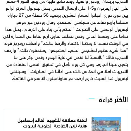
المدرب بريندان رودجرز واقعيا. وبعد نتائج طيبة من بينها الفوز 4-صفر
على الجار ايفرتون و5-1 على ارسنال اللندني يحتل ليفربول المركز الرابع
بين فرق دوري انجلترا الممتاز العشرين برصيد 56 نقطة من 27 مباراة
متخلفا باربع نقاط عن تشيلسي المتصدر. وقال رودجرز عبر موقع
ليفربول الرسمي على الانترنت "الحكم يأتي بناء على الارقام.. يدلل هذا
تماما على وضعنا الحالي ونحن نتخلف بفارق اربع نقاط عن الصدارة لكن
في الوقت نفسه لا يمكننا الاكتفاء والرضا بذلك." واضاف رودرجز قوله
"هذا شيء عظيم لمشجعي الحلم.. المشجعون يستحقون ذلك." واردف
المدرب قائلا "بالنسبة لنا فنحن في غاية الهدوء ونحن نركز على ما
يتعين علينا انجازه.. وفي كل يوم نأمل في تحقيق اقصى استفادة من
التدريبات املا في انعكاس ذلك على ادائنا في المباريات." وسيلتقي
ليفربول غدا السبت خارج ارضه مع ساوثامبتون التاسع في القائمة.
الأكثر قراءة
لافتة عملاقة للشهيد القائد إسماعيل
هنية تزين الضاحية الجنوبية لبيروت