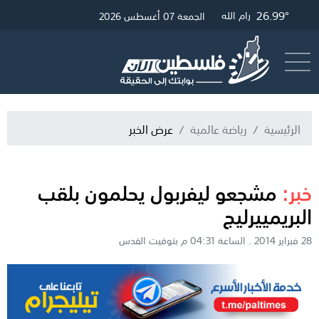
26.99°
27.23°
30.19°
غزة
القدس
رام الله
الجمعة 07 أغسطس 2026
أرسل خبر
البث المباشر
الرئيسية
رياضة عالمية
عرض الخبر
خبر:
مشجعو ليفربول يحلمون بلقب
البريمييرليج
28 فبراير 2014 . الساعة 04:31 م بتوقيت القدس