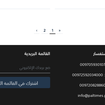
›
2
1
«
ستفسار
القائمة البريدية
009
اشترك في القائمة الب
info@paltimes.