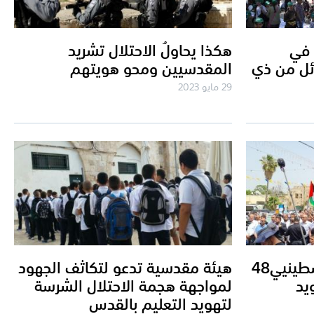
 في
هكذا يحاولُ الاحتلال تشريد
ائل من ذي
المقدسيين ومحو هويتهم
29 مايو 2023
تحريض إسرائيلي ضد فلسطينيي48
هيئة مقدسية تدعو لتكاثف الجهود
يد
لمواجهة هجمة الاحتلال الشرسة
لتهويد التعليم بالقدس