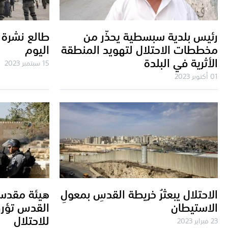
رئيس بلدية سبسطية يحذّر من
طالع نشرة 
مخططات الاحتلال لتهويد المنطقة
اليوم
الأثرية في البلدة
15 سبتمبر 2023
01 أكتوبر 2023
الاحتلال يبعثرُ خريطة القدسِ بمعولِ
هيئة مقدسي
الاستيطان
القدس تؤرق
للاحتلال
23 فبراير 2023