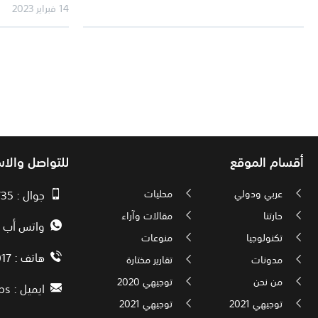
14 فبراير 2023
أقسام الموقع
للتواصل والا
عربي ودولي
محليات
جوال : 00970593010735
حارتنا
مقالات وآراء
واتس أب : 72592034000
تكنولوجيا
منوعات
هاتف : 00972082886017
مدونات
تقارير مختارة
من نحن
توجيهي 2020
ايميل :
ps
توجيهي 2021
توجيهي 2021