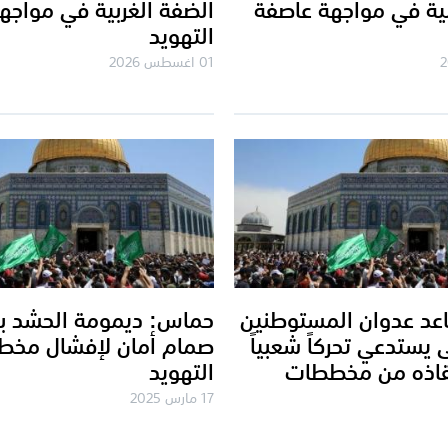
بية في مواجهة عاصفة
الضفة الغربية في مواجه
التهويد
01 اغسطس 2026
عد عدوان المستوطنين
حماس: ديمومة الحشد ب
يستدعي تحركاً شعبياً
صمام أمان لإفشال مخ
نقاذه من مخططات
التهويد
17 مارس 2025