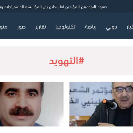
ي
الصحة بغزة: شهيد و5 إصابات خلال 24 ساعة
حماس: ننتظر ردًا رسميًا بشأن خارطة المرحلة الثانية
صعود التقدميين المؤيدين لفلسطين يهز المؤسسة الديمقراطية ويثير
بار
دولي
رياضة
تكنولوجيا
تقارير
صور
منو
#التهويد