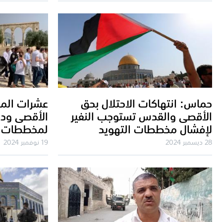
حماس: انتهاكات الاحتلال بحق
عشرات الم
الأقصى والقدس تستوجب النفير
الأقصى ودع
لإفشال مخططات التهويد
لمخططات ا
28 ديسمبر 2024
19 نوفمبر 2024