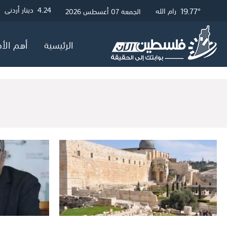
19.77°
25.13°
20.01°
3.01
4.24
4.05
دينار أردني
دولار أمريكي
جنيه إسترلين
غزة
رام الله
القدس
الجمعة 07 أغسطس 2026
الرئيسية
أهم الأخ