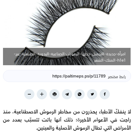
امرأة-جديدة-التجميل-خطها-الرموش-الصناعية-اليدوية-الطبيعية-عبر-
h1e1-المنك-الشعر
رابط مختصر
لا ينفكّ الأطباء يحذرون من مخاطر الرموش الاصطناعية، منذ
راجت في الأعوام الأخيرة؛ ذلك أنها باتت تتسبّب بعدد من
الأمراض التي تطال الرموش الأصلية والعينين.