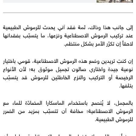
إلى جانب هذا وذاك، ثمة فقد آني يحدث للرموش الطبيعية
عند تركيب الرموش الاصطناعية ونزعها، ما يتسبّب بفقدانها
لاحقاً إن تكرّر الأمر بشكل منتظم.
إن كنتِ تريدين وضع هذه الرموش الاصطناعية، قومي باختيار
نوعية جيدة واختاري صالون تجميل موثوق به؛ لأن الأنواع
الرخيصة أو التركيب والنزع الخاطئين للرموش قد يتسبّب
بتلفها.
بالمجمل، لا يُنصح باستخدام الماسكارا المضادّة للماء مع
الرموش الاصطناعية؛ مخافة أن تتسبّب بمزيد من الضرر
للرموش الطبيعية.
عوضاً عن اللجوء لاستخدام الرموش الاصطناعية، حاولي أن