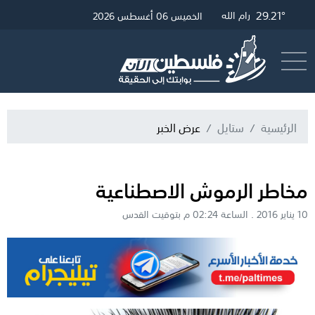
30.46°
29.45°
29.21°
غزة
القدس
رام الله
الخميس 06 أغسطس 2026
أرسل خبر
البث المباشر
الرئيسية
ستايل
عرض الخبر
مخاطر الرموش الاصطناعية
10 يناير 2016 . الساعة 02:24 م بتوقيت القدس